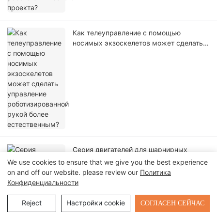
Как телеуправление с помощью
носимых экзоскелетов может сделать
управление роботизированной рукой
более естественным?
Серия двигателей для шарнирных
соединений роботов Ti5: легкие
We use cookies to ensure that we give you the best experience
исполнительные решения для
on and off our website. please review our
Политика
робототехники нового поколения.
Конфиденциальности
Send Inquiry
СОГЛАСЕН СЕЙЧАС
Reject
Настройки cookie