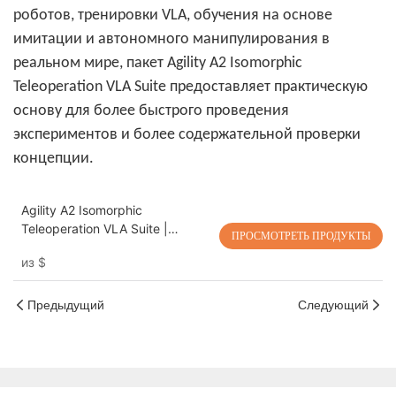
роботов, тренировки VLA, обучения на основе
имитации и автономного манипулирования в
реальном мире, пакет Agility A2 Isomorphic
Teleoperation VLA Suite предоставляет практическую
основу для более быстрого проведения
экспериментов и более содержательной проверки
концепции.
Agility A2 Isomorphic
Teleoperation VLA Suite |
ПРОСМОТРЕТЬ ПРОДУКТЫ
Двурукая роботизированная
из
$
платформа "лидер-
последователь" для
исследований в области
Предыдущий
Следующий
воплощенного искусственного
интеллекта, обучения роботов
и быстрой проверки
концепции.