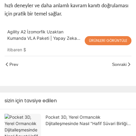
hızlı deneyler ve daha anlamlı kavram kanıtı doğrulaması
için pratik bir temel sağlar.
Agility A2 İzomorfik Uzaktan
Kumanda VLA Paketi | Yapay Zeka
ÜRÜNLERI GÖRÜNTÜLE
Araştırmaları, Robot Öğrenimi ve Hızlı
itibaren
$
Kavram Kanıtı Doğrulaması için Lider-
Takipçi Çift Kollu Robotik Platform
Prev
Sonraki
sizin için tavsiye edilen
Pocket 3D, Yerel Ormancılık
Dijitalleşmesinde Nasıl "Hafif Süvari Birliği"
Haline Geliyor?