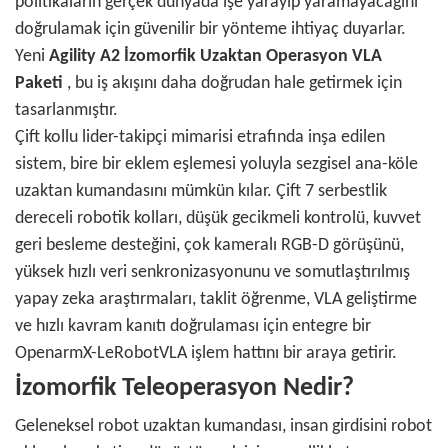
politikaların gerçek dünyada işe yarayıp yaramayacağını
doğrulamak için güvenilir bir yönteme ihtiyaç duyarlar.
Yeni
Agility A2 İzomorfik Uzaktan Operasyon VLA
Paketi
, bu iş akışını daha doğrudan hale getirmek için
tasarlanmıştır.
Çift kollu lider-takipçi mimarisi etrafında inşa edilen
sistem, bire bir eklem eşlemesi yoluyla sezgisel ana-köle
uzaktan kumandasını mümkün kılar. Çift 7 serbestlik
dereceli robotik kolları, düşük gecikmeli kontrolü, kuvvet
geri besleme desteğini, çok kameralı RGB-D görüşünü,
yüksek hızlı veri senkronizasyonunu ve somutlaştırılmış
yapay zeka araştırmaları, taklit öğrenme, VLA geliştirme
ve hızlı kavram kanıtı doğrulaması için entegre bir
OpenarmX-LeRobotVLA işlem hattını bir araya getirir.
İzomorfik Teleoperasyon Nedir?
Geleneksel robot uzaktan kumandası, insan girdisini robot