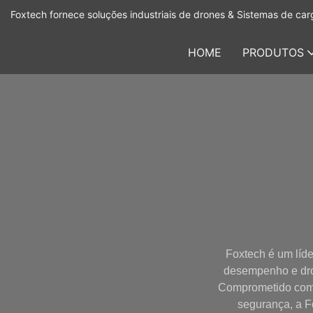
Foxtech fornece soluções industriais de drones & Sistemas de carg
HOME
PRODUTOS
Foxtech é um líde
desempenho e dron
Comprometido com 
segurança, a F