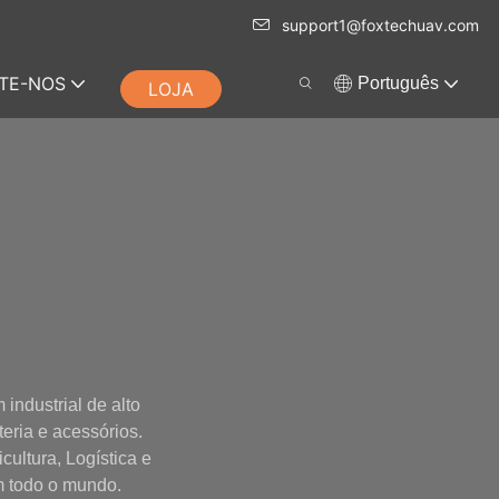
support1@foxtechuav.com
TE-NOS
Português
LOJA
industrial de alto
eria e acessórios.
ltura, Logística e
m todo o mundo.