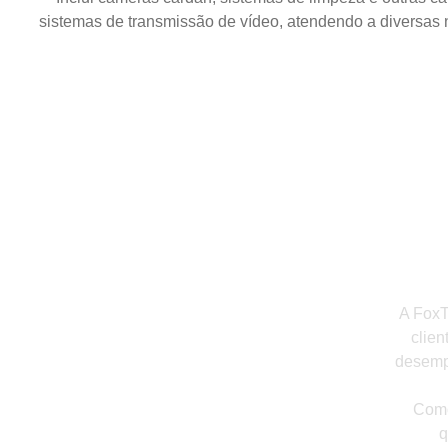
sistemas de transmissão de vídeo, atendendo a diversas
A FoxT
clien
desempe
Como
q