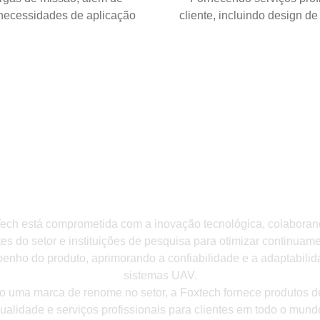
 necessidades de aplicação
cliente, incluindo design d
TECHNOLOGY & INNOVATIO
ech está comprometida com a inovação tecnológica, colabora
tes do setor e instituições de pesquisa para otimizar continuam
nho do produto, aprimorando a confiabilidade e a adaptabili
sistemas UAV.
 uma marca de renome no setor, a Foxtech fornece produtos de
ualidade e serviços profissionais para clientes em todo o mund