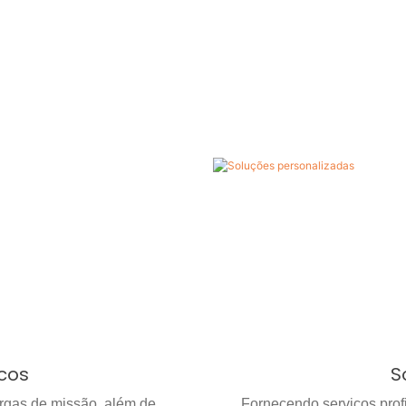
icos
S
argas de missão, além de
Fornecendo serviços prof