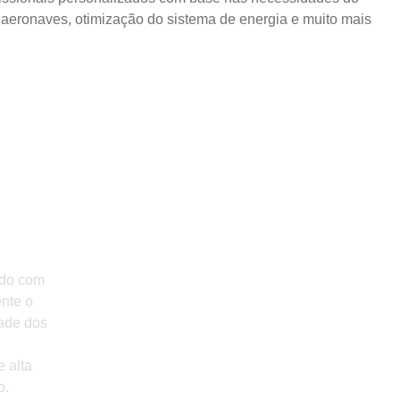
e aeronaves, otimização do sistema de energia e muito mais
N
ndo com
ente o
dade dos
 alta
o.