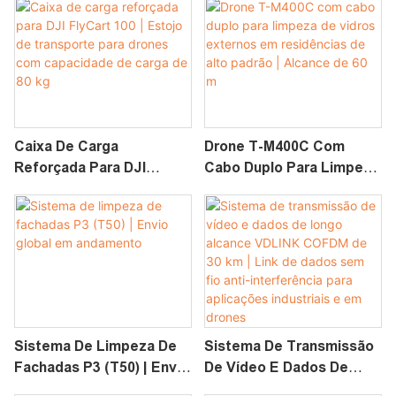
Drones Agrícolas Da Série
Drones DJI Matrice 400
T Da DJI | Sistema De
Limpeza Fotovoltaica De
Alta Pressão
Caixa De Carga
Drone T-M400C Com
Reforçada Para DJI
Cabo Duplo Para Limpeza
FlyCart 100 | Estojo De
De Vidros Externos Em
Transporte Para Drones
Residências De Alto
Com Capacidade De
Padrão | Alcance De 60 M
Carga De 80 Kg
Sistema De Limpeza De
Sistema De Transmissão
Fachadas P3 (T50) | Envio
De Vídeo E Dados De
Global Em Andamento
Longo Alcance VDLINK