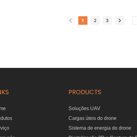
-PRO Atuador
110-PRO para robôs
142
bô
humanoides
rob
1
2
3
NKS
PRODUCTS
me
Soluções UAV
odutos
Cargas úteis do drone
viço
Sistema de energia do drone