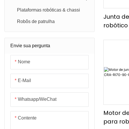
Plataformas robóticas & chassi
Junta d
Robôs de patrulha
robótico
leve Ti5
RI110-17
Envie sua pergunta
Nome
E-Mail
Whatsapp/WeChat
Motor de
Contente
para rob