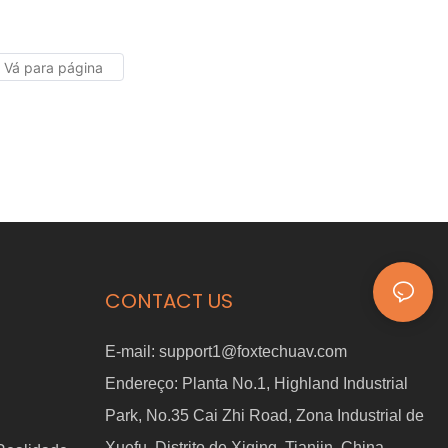
-PRO para braço
OpenArm
ótico
CONTACT US
E-mail:
support1@foxtechuav.com
Endereço:
Planta No.1, Highland Industrial
Park, No.35 Cai Zhi Road, Zona Industrial de
Xuefu, Distrito de Xiqing, Tianjin, China.