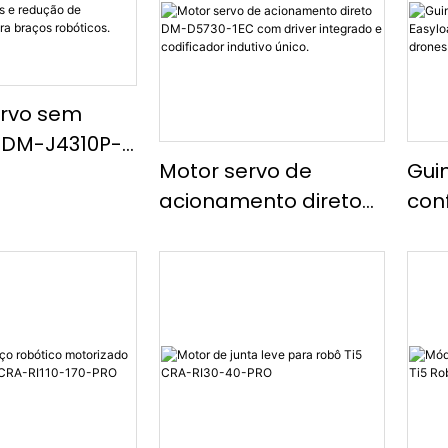
ervo sem
 DM-J4310P-
Motor servo de
Gui
m
acionamento direto
con
ento MIT,
DM-D5730-1EC com
300
 duplos e
driver integrado e
por
 de
codificador indutivo
gem para
único.
obóticos.