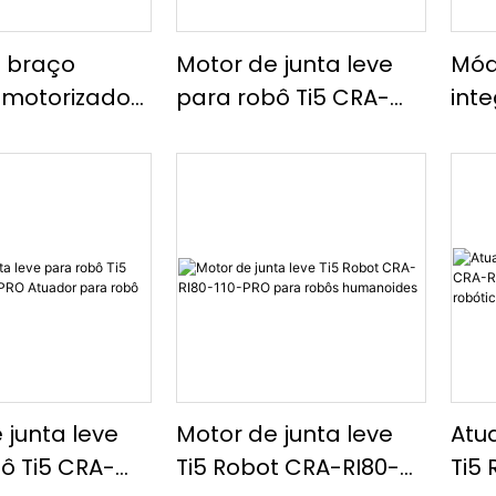
e braço
Motor de junta leve
Mód
 motorizado
para robô Ti5 CRA-
int
 Robot CRA-
RI30-40-PRO
Ti5
0-PRO
70-
 junta leve
Motor de junta leve
Atu
ô Ti5 CRA-
Ti5 Robot CRA-RI80-
Ti5