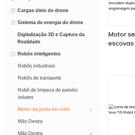
+
Cargas úteis do drone
UAV industrial
+
Sistema de energia do drone
Acessório
Cargas úteis de DJI
Motor s
Digitalização 3D e Captura da
Sistema de limpeza de drones
Baterias UAV
Realidade
escovas
Drone Winch
Fonte de alimentação de drones
2EC co
-
Robôs inteligentes
amarrada
Armado robótico do drone
acionam
Robôs industriais
encoders
Amostrador de água do drone
Robôs de transporte
redução
Câmera & Sistemas de
engrena
transmissores
Robô de limpeza de painéis
braços r
solares
Motor da junta do robô
Mão Destra
Mão Destra