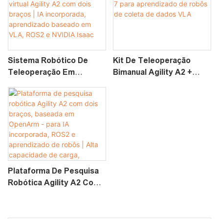
IA Incorporada, Coleta De
Líder-Seguidor
Dados E Treinamento Em
Isomórfico, ROS2 E
Realidade Virtual.
NVIDIA Isaac
Sistema Robótico De
Kit De Teleoperação
Teleoperação Em
Bimanual Agility A2 +
Realidade Virtual Agility
ExoArm-7 Para
A2 Com Dois Braços | IA
Aprendizado De Robôs
Incorporada, Aprendizado
De Coleta De Dados VLA
Baseado Em VLA, ROS2 E
NVIDIA Isaac
Plataforma De Pesquisa
Robótica Agility A2 Com
Dois Braços, Baseada Em
OpenArm - Para IA
Incorporada, ROS2 E