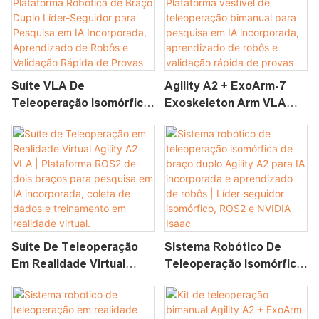
Suíte VLA De
Agility A2 + ExoArm-7
Teleoperação Isomórfica
Exoskeleton Arm VLA
Agility A2 | Plataforma
Suite | Plataforma
Robótica De Braço Duplo
Vestível De Teleoperação
Líder-Seguidor Para
Bimanual Para Pesquisa
Pesquisa Em IA
Em IA Incorporada,
Incorporada, Aprendizado
Aprendizado De Robôs E
De Robôs E Validação
Validação Rápida De
Rápida De Provas De
Provas De Conceito.
Conceito
Suíte De Teleoperação
Sistema Robótico De
Em Realidade Virtual
Teleoperação Isomórfica
Agility A2 VLA |
De Braço Duplo Agility A2
Plataforma ROS2 De Dois
Para IA Incorporada E
Braços Para Pesquisa Em
Aprendizado De Robôs |