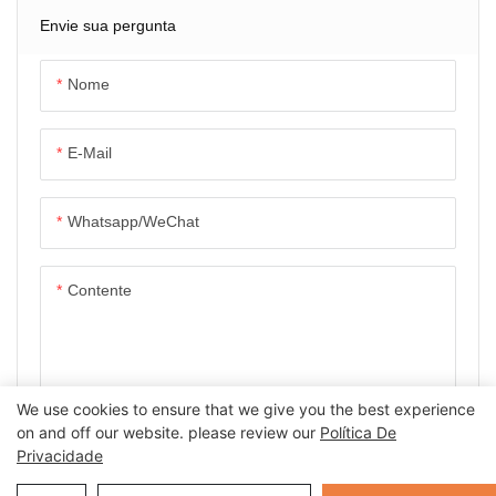
Aprendizado De Robôs |
Envie sua pergunta
Alta Capacidade De
Carga, Manipulação
Nome
Bimanual E Teleoperação
Remota
E-Mail
Whatsapp/WeChat
Contente
We use cookies to ensure that we give you the best experience
on and off our website. please review our
Política De
ENVIAR INQUÉRITO AGORA
Privacidade