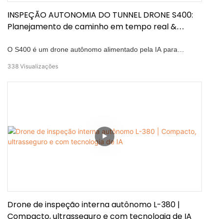
INSPEÇÃO AUTONOMIA DO TUNNEL DRONE S400:
Planejamento de caminho em tempo real &
Reconstrução 3D sem GNSS
O S400 é um drone autônomo alimentado pela IA para
captura excepcional de dados. Mesmo sob condições
338
Visualizações
extremas sem sinais de satélite e forte interferência
eletromagnética, é capaz de navegação de alta precisão,
planejamento de caminhos em tempo real e vôo autônomo de
evacuação de obstáculos, demonstrando sua excepcional
adaptabilidade ambiental e desempenho inteligente de voo. O
drone autônomo S400 vem em duas versões: versão S400H,
equipada com um sensor CMOS de alta definição de 8MP,
oferecendo excelente capacidade de aquisição de dados de
imagem; Versão S400T, equipada com uma câmera de
imagem térmica de alta resolução de 640x512, capaz de
medir temperaturas na faixa de -20°C a 150°C.
Drone de inspeção interna autônomo L-380 |
Compacto, ultrasseguro e com tecnologia de IA