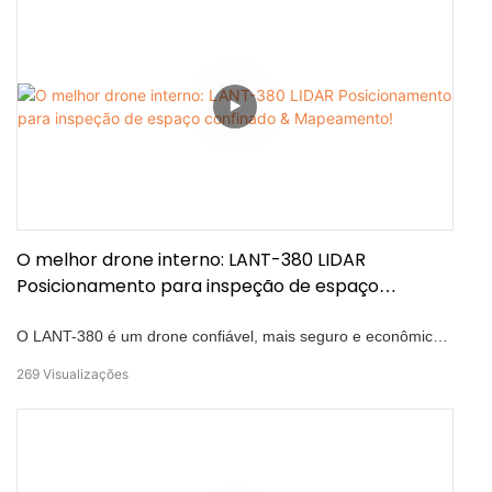
independentemente do GNSS para precisão. Testemunhe sua
navegação perfeita por ambientes perigosos, tudo graças à
sua gaiola de proteção. Descubra como o LANT-380 está
revolucionando a tecnologia de drones internos, tornando as
inspeções mais seguras e eficientes do que nunca!
O melhor drone interno: LANT-380 LIDAR
Posicionamento para inspeção de espaço
confinado & Mapeamento!
O LANT-380 é um drone confiável, mais seguro e econômico
para inspeção e mapeamento de espaço confinado, projetado
269
Visualizações
para navegar com segurança através de áreas como túneis,
caldeiras e corredores de utilidade subterrâneos, que são
tipicamente perigosos e difíceis de acessar. Esse drone de
posicionamento do LIDAR é independente dos sinais de
satélite GNSS, é um drone interno de alta precisão, ideal para