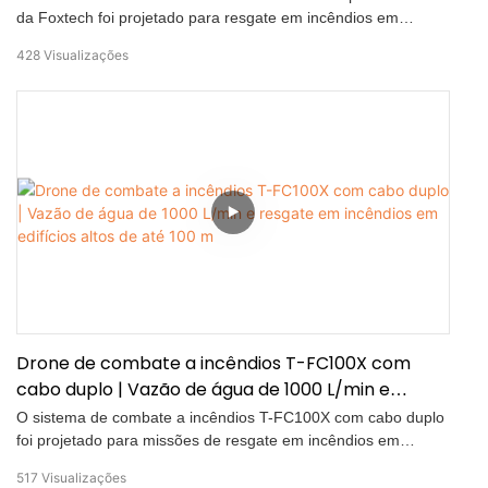
da Foxtech foi projetado para resgate em incêndios em
edifícios altos e operações de combate a incêndios aéreos.
428
Visualizações
Conectado a uma mangueira de incêndio de 40 mm e a uma
fonte de alimentação contínua por cabo, o sistema
proporciona combate a incêndios aéreo estável com um fluxo
máximo de água de 1000 L/min. Quando usado em conjunto
com um caminhão de bombeiros com escada, a altura
máxima de combate a incêndios pode chegar a 100 m,
oferecendo uma solução eficaz para emergências de incêndio
em grandes altitudes.
Drone de combate a incêndios T-FC100X com
cabo duplo | Vazão de água de 1000 L/min e
resgate em incêndios em edifícios altos de até 100
O sistema de combate a incêndios T-FC100X com cabo duplo
m
foi projetado para missões de resgate em incêndios em
edifícios altos e de grande escala. Integrado à plataforma DJI
517
Visualizações
FlyCart 100, ele fornece energia e água continuamente para