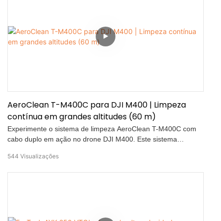
segurança e a eficiência das operações aéreas contínuas com
amarração.
AeroClean T-M400C para DJI M400 | Limpeza
contínua em grandes altitudes (60 m)
Experimente o sistema de limpeza AeroClean T-M400C com
cabo duplo em ação no drone DJI M400. Este sistema
avançado permite a limpeza contínua em grandes altitudes,
544
Visualizações
até 60 metros, com lavagem de alta pressão de 110 a 160 bar
e controle preciso do jato em múltiplos ângulos. Perfeito para
fachadas, instalações industriais, infraestrutura urbana e
saneamento municipal.