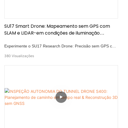
SU17 Smart Drone: Mapeamento sem GPS com
SLAM e LIDAR-em condições de iluminação
extremas
Experimente o SU17 Research Drone: Precisão sem GPS com
Slam Quad-Camera, 360° 3D LiDAR e Fast-Lio para
380
Visualizações
mapeamento preciso e evitar obstáculos. Lida com ambientes
complexos e altas temperaturas, com desempenho estável
testado em florestas densas usando o posicionamento visual.
Assista ao vídeo para ver o SU17 se destacar em ambientes
desafiadores! Como você vê drones como esta pesquisa e
desenvolvimento transformadores? Comente abaixo com seus
pensamentos!