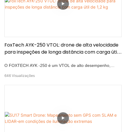
FoxTech AYK-250 VTOL: drone de alta velocidade
para inspeções de longa distância com carga útil
de 1,2 kg
O FOXTECH AYK -250 é um VTOL de alto desempenho,
projetado para inspeções de longo alcance, mapeamento e
646
Visualizações
monitoramento -moldagem integrada de fibra de carbono para
uma estrutura leve e durável -aeroodinâmica de rator de
aretramento de areado para o rator de panorma para o rator
para o rator de operações de operações de operações de
operações e a operações de operações de operações e o
rator de operações de operações e o uso de operações e o
que é um eixo de resistência ao ar -que é um eixo de
resistência ao redor para o rator de operações. câmeras e
sensores