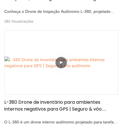
Conheça o Drone de Inspeção Autônomo L-380, projetado
para inspeções internas seguras e eficientes. Segurança
282
Visualizações
Omnidirecional: 720° proteção contra colisões com
redundância de nível industrial Acoplamento confiável: 4.800
ciclos de retorno ao ninho bem-sucedidos testados Compacto
& Ágil: Passe por espaços estreitos de até 0,44 m.
Reconhecimento de IA: identifique medidores, luzes
indicadoras, interruptores, níveis de líquidos, dispositivos de
segurança contra incêndio e muito mais. Simplifique as
inspeções de alta frequência com precisão e segurança
incomparáveis.
L-380 Drone de inventário para ambientes
internos negativos para GPS | Seguro & vôo
autônomo
O L-380 é um drone interno autônomo projetado para tarefas