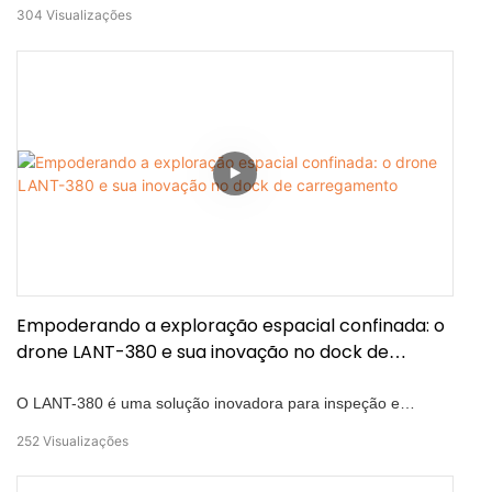
de inventário inteligente em ambientes negativos para GPS.
304
Visualizações
Ele suporta a digitalização de código RFID, código de barras e
QR para preencher voos de inventário com alta precisão.
Após a tarefa, ele retorna automaticamente ao seu cais para
cobrar — Nenhuma intervenção humana é necessária.
Empoderando a exploração espacial confinada: o
drone LANT-380 e sua inovação no dock de
carregamento
O LANT-380 é uma solução inovadora para inspeção e
mapeamento de espaço confinado! Adenha-se de áreas
252
Visualizações
perigosas e de difícil acesso, como túneis e corredores de
serviços públicos com esse drone de ponta,