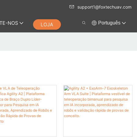
support1@foxtechuav.com
TE-NOS
Português
LOJA