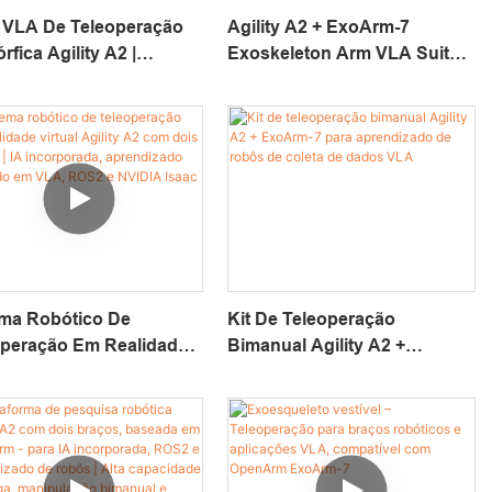
e VLA De Teleoperação
Agility A2 + ExoArm-7
rfica Agility A2 |
Exoskeleton Arm VLA Suite |
forma Robótica De
Plataforma Vestível De
 Duplo Líder-Seguidor
Teleoperação Bimanual Para
 Pesquisa Em IA
Pesquisa Em IA Incorporada,
porada, Aprendizado De
Aprendizado De Robôs E
s E Validação Rápida
Validação Rápida De Provas
rovas De Conceito
De Conceito.
ema Robótico De
Kit De Teleoperação
operação Em Realidade
Bimanual Agility A2 +
al Agility A2 Com Dois
ExoArm-7 Para Aprendizado
s | IA Incorporada,
De Robôs De Coleta De
ndizado Baseado Em
Dados VLA
 ROS2 E NVIDIA Isaac