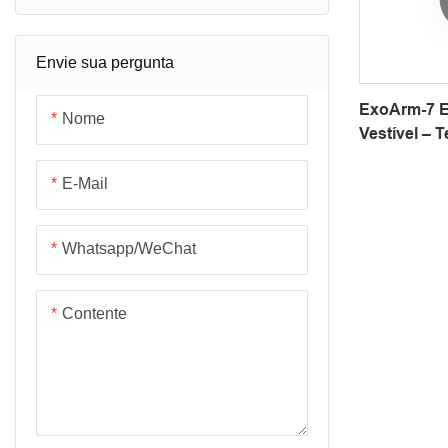
Envie sua pergunta
ExoArm-7 E
Nome
Vestível – 
Braços Rob
Aplicações
E-Mail
Com Open
Whatsapp/WeChat
Contente