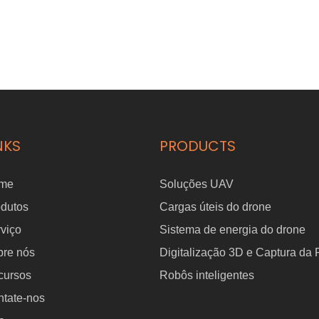
NKS
PRODUCTS
me
Soluções UAV
odutos
Cargas úteis do drone
viço
Sistema de energia do drone
bre nós
Digitalização 3D e Captura da
cursos
Robôs inteligentes
tate-nos