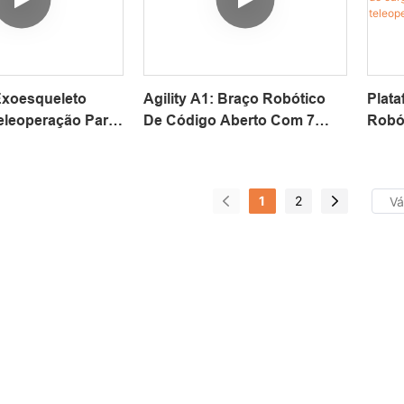
xoesqueleto
Agility A1: Braço Robótico
Plata
Teleoperação Para
De Código Aberto Com 7
Robót
óticos E
Graus De Liberdade Para
Braç
 VLA, Compatível
Tarefas De IA Física E Com
OpenA
Arm
Alto Nível De Contato.
Inco
1
2
Apren
Capa
Mani
Tele