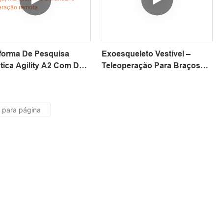
forma De Pesquisa
Exoesqueleto Vestível –
ica Agility A2 Com Dois
Teleoperação Para Braços
os, Baseada Em
Robóticos E Aplicações VLA,
rm - Para IA
Compatível Com OpenArm
rporada, ROS2 E
ExoArm-7
dizado De Robôs | Alta
cidade De Carga,
pulação Bimanual E
operação Remota