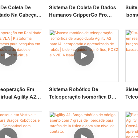
 De Coleta De
Sistema De Coleta De Dados
Suít
tado Na Cabeça
Humanos GripperGo Pro
Isomó
o Com DataCube
Com Estação Base Vive E
Plata
dizado De Robôs
DataCube Para Aprendizado
Braço
orporada.
De Robôs Com IA
Para
Incorporada.
Incor
Robô
De P
eleoperação Em
Sistema Robótico De
Sist
rtual Agility A2
Teleoperação Isomórfica De
Tele
aforma ROS2 De
Braço Duplo Agility A2 Para
Virtu
s Para Pesquisa
IA Incorporada E
Braço
porada, Coleta De
Aprendizado De Robôs |
Apre
einamento Em
Líder-Seguidor Isomórfico,
VLA,
rtual.
ROS2 E NVIDIA Isaac