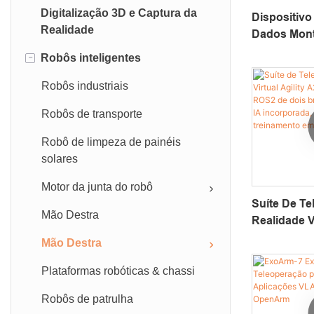
Digitalização 3D e Captura da
Sistema de limpeza de drones
Baterias UAV
Dispositivo
Realidade
Dados Mon
Drone Winch
Fonte de alimentação de drones
HeadGo Eg
-
Robôs inteligentes
amarrada
Para Apren
Armado robótico do drone
Com IA Inc
Robôs industriais
Amostrador de água do drone
Robôs de transporte
Câmera & Sistemas de
transmissores
Robô de limpeza de painéis
solares
Motor da junta do robô
Suíte De T
Mão Destra
Realidade Vi
VLA | Plat
Mão Destra
Dois Braço
Plataformas robóticas & chassi
Em IA Incor
Dados E Tr
Robôs de patrulha
Realidade Vi