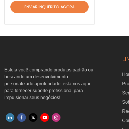
ENVIAR INQUÉRITO AGORA
LI
Esteja você comprando produtos padrão ou
Ho
buscando um desenvolvimento
personalizado aprofundado, estamos aqui
Pr
para fornecer suporte profissional para
Ser
impulsionar seus negócios!
So
Re
Con