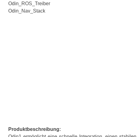
Odin_ROS_Treiber
Odin_Nav_Stack
Produktbeschreibung:
Odin1 ermöglicht eine schnelle Integration, einen stabil