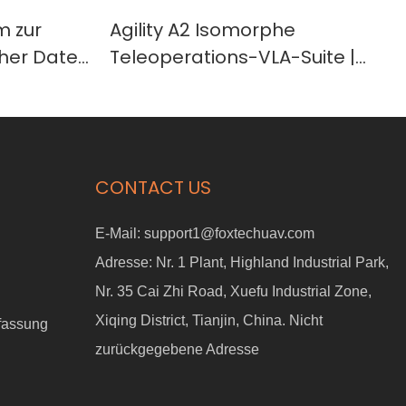
m zur
Agility A2 Isomorphe
her Daten
Teleoperations-VLA-Suite |
 und
Zweiarmige Leader-Follower-
ertes KI-
Roboterplattform für
Forschung im Bereich
verkörperter KI, Roboterlernen
CONTACT US
und schnelle Proof-of-
Concept-Validierung
E-Mail:
support1@foxtechuav.com
Adresse:
Nr. 1 Plant, Highland Industrial Park,
Nr. 35 Cai Zhi Road, Xuefu Industrial Zone,
Xiqing District, Tianjin, China. Nicht
fassung
zurückgegebene Adresse