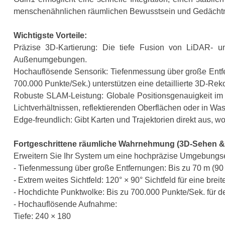
menschenähnlichen räumlichen Bewusstsein und Gedächtn
Wichtigste Vorteile:
Präzise 3D-Kartierung: Die tiefe Fusion von LiDAR- un
Außenumgebungen.
Hochauflösende Sensorik: Tiefenmessung über große Entfern
700.000 Punkte/Sek.) unterstützen eine detaillierte 3D-Re
Robuste SLAM-Leistung: Globale Positionsgenauigkeit im Ze
Lichtverhältnissen, reflektierenden Oberflächen oder in 
Edge-freundlich: Gibt Karten und Trajektorien direkt aus, 
Fortgeschrittene räumliche Wahrnehmung (3D-Sehen & 
Erweitern Sie Ihr System um eine hochpräzise Umgebungs
- Tiefenmessung über große Entfernungen: Bis zu 70 m (9
- Extrem weites Sichtfeld: 120° × 90° Sichtfeld für eine br
- Hochdichte Punktwolke: Bis zu 700.000 Punkte/Sek. für det
- Hochauflösende Aufnahme:
Tiefe: 240 × 180