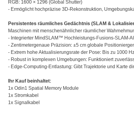
RGB: 1600 × 1296 (Global Shutter)
- Ermöglicht hochpräzise 3D-Rekonstruktion, Umgebungsk
Persistentes räumliches Gedächtnis (SLAM & Lokalisie
Maschinen mit menschenähnlicher räumlicher Wahrnehmung
- Integrierter MindSLAM™ Hochleistungs-Fusions-SLAM-Al
- Zentimetergenaue Präzision: ±5 cm globale Positionierge
- Extrem hohe Aktualisierungsrate der Pose: Bis zu 1000 H
- Robust in komplexen Umgebungen: Funktioniert zuverläss
- Edge-Computing-Entlastung: Gibt Trajektorie und Karte di
Ihr Kauf beinhaltet:
1x Odin1 Spatial Memory Module
1x Stromkabel
1x Signalkabel