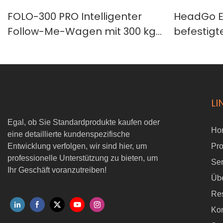
FOLO-300 PRO Intelligenter
HeadGo E
Follow-Me-Wagen mit 300 kg
befestigt
Nutzlast | Autonomer
Datenerf
Folgeroboter für Lager und
DataCube 
industrielle
Roboterl
Materialhandhabung
LI
Egal, ob Sie Standardprodukte kaufen oder
Ho
eine detaillierte kundenspezifische
Entwicklung verfolgen, wir sind hier, um
Pr
professionelle Unterstützung zu bieten, um
Ser
Ihr Geschäft voranzutreiben!
Üb
Re
Kon