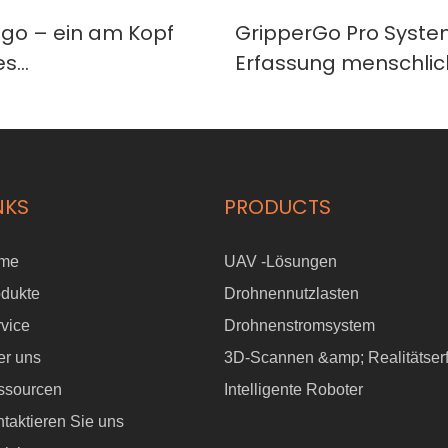
go – ein am Kopf
GripperGo Pro Syste
es
Erfassung menschlic
assungsgerät mit
mit Vive Basisstation
für verkörpertes KI-
DataCube für verkörp
ernen
Roboterlernen
NKS
PRODUCTS
me
UAV -Lösungen
odukte
Drohnennutzlasten
vice
Drohnenstromsystem
er uns
3D-Scannen &amp; Realitätser
ssourcen
Intelligente Roboter
taktieren Sie uns