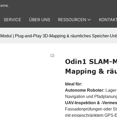
teme.
SERVICE
ÜBER UNS
RESSOURCEN
KONTAKT
odul | Plug-and-Play 3D-Mapping & räumliches Speicher-Un
Odin1 SLAM-M
Mapping & rä
Ideal für:
Autonome Roboter:
Lager-
Navigation und Pfadplanung
UAV-Inspektion & -Verme
Fassadenprüfungen oder S
mit eingeschränktem GPS-E