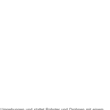
chen Umgebungen und stattet Roboter und Drohnen mit einem