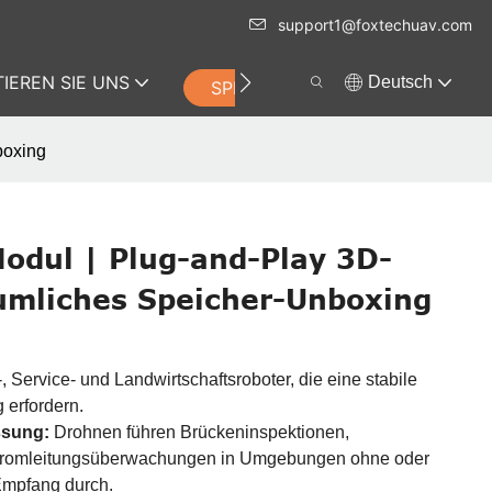
support1@foxtechuav.com
IEREN SIE UNS
Deutsch
SPEICHERN
boxing
odul | Plug-and-Play 3D-
umliches Speicher-Unboxing
, Service- und Landwirtschaftsroboter, die eine stabile
 erfordern.
ssung:
Drohnen führen Brückeninspektionen,
tromleitungsüberwachungen in Umgebungen ohne oder
mpfang durch.