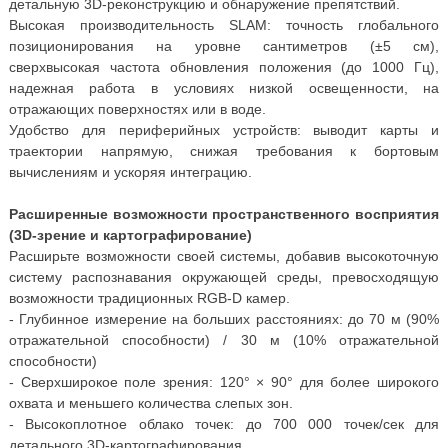
детальную 3D-реконструкцию и обнаружение препятствий.
Высокая производительность SLAM: точность глобального
позиционирования на уровне сантиметров (±5 см),
сверхвысокая частота обновления положения (до 1000 Гц),
надежная работа в условиях низкой освещенности, на
отражающих поверхностях или в воде.
Удобство для периферийных устройств: выводит карты и
траектории напрямую, снижая требования к бортовым
вычислениям и ускоряя интеграцию.
Расширенные возможности пространственного восприятия
(3D-зрение и картографирование)
Расширьте возможности своей системы, добавив высокоточную
систему распознавания окружающей среды, превосходящую
возможности традиционных RGB-D камер.
- Глубинное измерение на больших расстояниях: до 70 м (90%
отражательной способности) / 30 м (10% отражательной
способности)
- Сверхширокое поле зрения: 120° × 90° для более широкого
охвата и меньшего количества слепых зон.
- Высокоплотное облако точек: до 700 000 точек/сек для
детального 3D-картографирования.