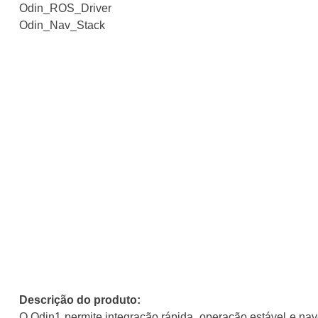
Odin_ROS_Driver
Odin_Nav_Stack
Descrição do produto:
O Odin1 permite integração rápida, operação estável e na