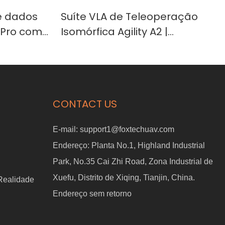
e dados
Suíte VLA de Teleoperação
 Pro com
Isomórfica Agility A2 |
Plataforma Robótica de Braço
ndizado
Duplo Líder-Seguidor para
orporada.
Pesquisa em IA Incorporada,
Aprendizado de Robôs e
CONTACT US
Validação Rápida de Provas
de Conceito
E-mail:
support1@foxtechuav.com
Endereço:
Planta No.1, Highland Industrial
Park, No.35 Cai Zhi Road, Zona Industrial de
Xuefu, Distrito de Xiqing, Tianjin, China.
 Realidade
Endereço sem retorno