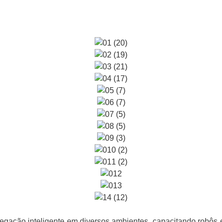
vegação inteligente em diversos ambientes, capacitando robô