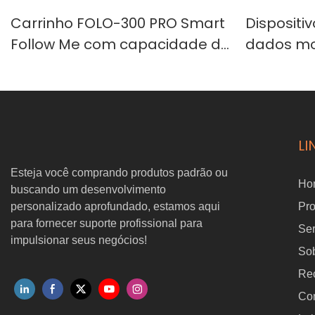
Carrinho FOLO-300 PRO Smart
Dispositi
Follow Me com capacidade de
dados mo
carga de 300 kg | Robô
HeadGo 
autônomo para
para apr
movimentação de materiais
com IA in
em armazéns e indústrias
LI
Esteja você comprando produtos padrão ou
Ho
buscando um desenvolvimento
personalizado aprofundado, estamos aqui
Pr
para fornecer suporte profissional para
Ser
impulsionar seus negócios!
So
Re
Con