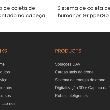
vo de coleta de
Sistema de coleta d
ntado na cabeça
humanos GripperGo
Ego com DataCube
estação base Vive e
endizado de robôs
DataCube para apre
corporada.
de robôs com IA inc
NKS
PRODUCTS
me
Soluções UAV
odutos
Cargas úteis do drone
viço
Sistema de energia do drone
bre nós
Digitalização 3D e Captura da
cursos
Robôs inteligentes
tate-nos