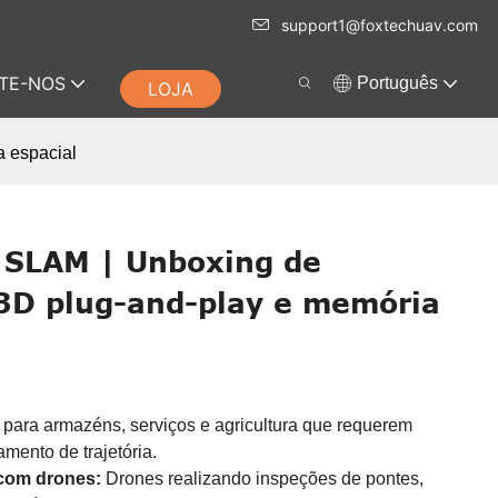
support1@foxtechuav.com
TE-NOS
Português
LOJA
 espacial
 SLAM | Unboxing de
D plug-and-play e memória
para armazéns, serviços e agricultura que requerem
mento de trajetória.
com drones:
Drones realizando inspeções de pontes,