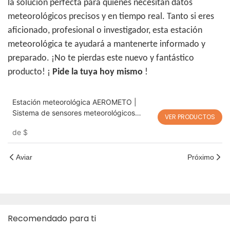
la solución perfecta para quienes necesitan datos
meteorológicos precisos y en tiempo real. Tanto si eres
aficionado, profesional o investigador, esta estación
meteorológica te ayudará a mantenerte informado y
preparado. ¡No te pierdas este nuevo y fantástico
producto! ¡
Pide la tuya hoy mismo
!
Estación meteorológica AEROMETO |
Sistema de sensores meteorológicos
VER PRODUCTOS
montado en dron para monitoreo
de
$
ambiental y atmosférico a baja altitud
Aviar
Próximo
Recomendado para ti