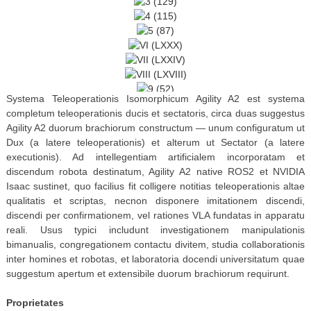
Systema Teleoperationis Isomorphicum Agility A2 est systema
completum teleoperationis ducis et sectatoris, circa duas suggestus
Agility A2 duorum brachiorum constructum — unum configuratum ut
Dux (a latere teleoperationis) et alterum ut Sectator (a latere
executionis). Ad intellegentiam artificialem incorporatam et
discendum robota destinatum, Agility A2 native ROS2 et NVIDIA
Isaac sustinet, quo facilius fit colligere notitias teleoperationis altae
qualitatis et scriptas, necnon disponere imitationem discendi,
discendi per confirmationem, vel rationes VLA fundatas in apparatu
reali. Usus typici includunt investigationem manipulationis
bimanualis, congregationem contactu divitem, studia collaborationis
inter homines et robotas, et laboratoria docendi universitatum quae
suggestum apertum et extensibile duorum brachiorum requirunt.
Proprietates