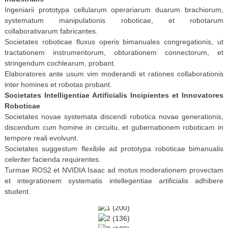
Ingeniarii prototypa cellularum operariarum duarum brachiorum,
systematum manipulationis roboticae, et robotarum
collaborativarum fabricantes.
Societates roboticae fluxus operis bimanuales congregationis, ut
tractationem instrumentorum, obturationem connectorum, et
stringendum cochlearum, probant.
Elaboratores ante usum vim moderandi et rationes collaborationis
inter homines et robotas probant.
Societates Intelligentiae Artificialis Incipientes et Innovatores
Roboticae
Societates novae systemata discendi robotica novae generationis,
discendum cum homine in circuitu, et gubernationem roboticam in
tempore reali evolvunt.
Societates suggestum flexibile ad prototypa roboticae bimanualis
celeriter facienda requirentes.
Turmae ROS2 et NVIDIA Isaac ad motus moderationem provectam
et integrationem systematis intellegentiae artificialis adhibere
student.