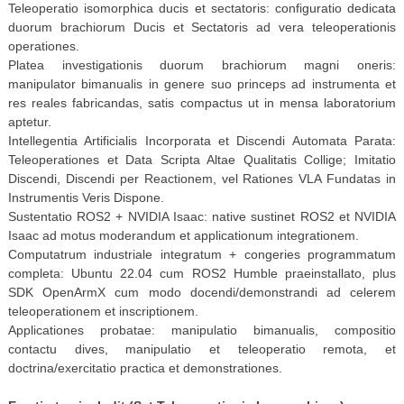
Teleoperatio isomorphica ducis et sectatoris: configuratio dedicata
duorum brachiorum Ducis et Sectatoris ad vera teleoperationis
operationes.
Platea investigationis duorum brachiorum magni oneris:
manipulator bimanualis in genere suo princeps ad instrumenta et
res reales fabricandas, satis compactus ut in mensa laboratorium
aptetur.
Intellegentia Artificialis Incorporata et Discendi Automata Parata:
Teleoperationes et Data Scripta Altae Qualitatis Collige; Imitatio
Discendi, Discendi per Reactionem, vel Rationes VLA Fundatas in
Instrumentis Veris Dispone.
Sustentatio ROS2 + NVIDIA Isaac: native sustinet ROS2 et NVIDIA
Isaac ad motus moderandum et applicationum integrationem.
Computatrum industriale integratum + congeries programmatum
completa: Ubuntu 22.04 cum ROS2 Humble praeinstallato, plus
SDK OpenArmX cum modo docendi/demonstrandi ad celerem
teleoperationem et inscriptionem.
Applicationes probatae: manipulatio bimanualis, compositio
contactu dives, manipulatio et teleoperatio remota, et
doctrina/exercitatio practica et demonstrationes.