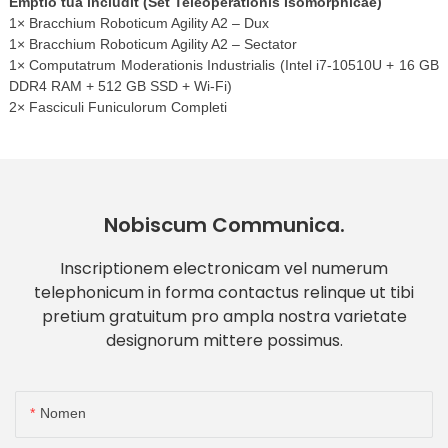
Emptio tua includit (Set Teleoperationis Isomorphicae)
1× Bracchium Roboticum Agility A2 – Dux
1× Bracchium Roboticum Agility A2 – Sectator
1× Computatrum Moderationis Industrialis (Intel i7-10510U + 16 GB
DDR4 RAM + 512 GB SSD + Wi-Fi)
2× Fasciculi Funiculorum Completi
Nobiscum Communica.
Inscriptionem electronicam vel numerum
telephonicum in forma contactus relinque ut tibi
pretium gratuitum pro ampla nostra varietate
designorum mittere possimus.
Nomen