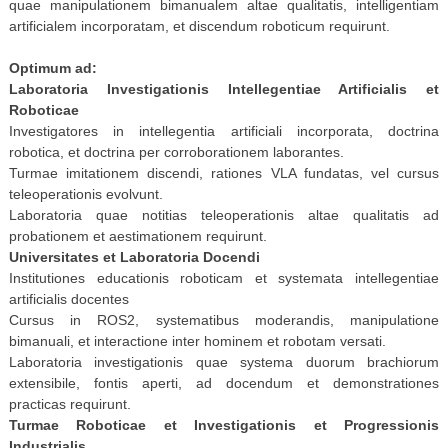
quae manipulationem bimanualem altae qualitatis, intelligentiam
artificialem incorporatam, et discendum roboticum requirunt.
Optimum ad:
Laboratoria Investigationis Intellegentiae Artificialis et
Roboticae
Investigatores in intellegentia artificiali incorporata, doctrina
robotica, et doctrina per corroborationem laborantes.
Turmae imitationem discendi, rationes VLA fundatas, vel cursus
teleoperationis evolvunt.
Laboratoria quae notitias teleoperationis altae qualitatis ad
probationem et aestimationem requirunt.
Universitates et Laboratoria Docendi
Institutiones educationis roboticam et systemata intellegentiae
artificialis docentes
Cursus in ROS2, systematibus moderandis, manipulatione
bimanuali, et interactione inter hominem et robotam versati.
Laboratoria investigationis quae systema duorum brachiorum
extensibile, fontis aperti, ad docendum et demonstrationes
practicas requirunt.
Turmae Roboticae et Investigationis et Progressionis
Industrialis