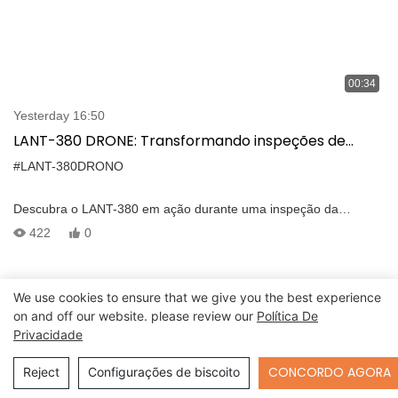
00:34
Yesterday 16:50
LANT-380 DRONE: Transformando inspeções de
subestação com LIDAR 3D de alta precisão &
#LANT-380DRONO
Recursos de segurança
Descubra o LANT-380 em ação durante uma inspeção da
subestação! Esse drone confiável, mais seguro e econômico é
422
0
perfeito para espaços confinados, como túneis, caldeiras e
corredores de utilidade subterrânea. Por que LANT-380? -
Posicionamento 3D LIDAR: Mapeamento interno de alta precisão
We use cookies to ensure that we give you the best experience
sem sinais GNSS. - 16000 Lumens Brilho: ilumine as áreas mais
on and off our website. please review our
Política De
escuras. - Transmissão de imagem em tempo real de 1080p:
Privacidade
Feedback visual claro e detalhado. - Pós-processamento em
nuvem de pontos 3D: análise de inspeção avançada. - Design
Send Inquiry
CONCORDO AGORA
Reject
Configurações de biscoito
resistente à colisão: opera com segurança em condições
perigosas. - Voo automático de rota: inspeções eficientes e