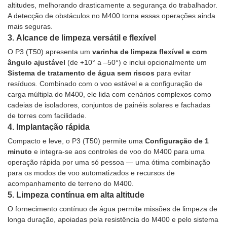
altitudes, melhorando drasticamente a segurança do trabalhador.
A detecção de obstáculos no M400 torna essas operações ainda
mais seguras.
3.
Alcance de limpeza versátil e flexível
O P3 (T50) apresenta um
varinha de limpeza flexível e com
ângulo ajustável
(de +10° a –50°) e inclui opcionalmente um
Sistema de tratamento de água sem riscos
para evitar
resíduos. Combinado com o voo estável e a configuração de
carga múltipla do M400, ele lida com cenários complexos como
cadeias de isoladores, conjuntos de painéis solares e fachadas
de torres com facilidade.
4.
Implantação rápida
Compacto e leve, o P3 (T50) permite uma
Configuração de 1
minuto
e integra-se aos controles de voo do M400 para uma
operação rápida por uma só pessoa — uma ótima combinação
para os modos de voo automatizados e recursos de
acompanhamento de terreno do M400.
5.
Limpeza contínua em alta altitude
O fornecimento contínuo de água permite missões de limpeza de
longa duração, apoiadas pela resistência do M400 e pelo sistema