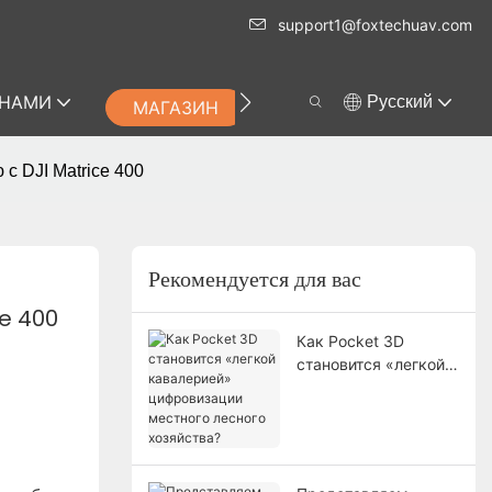
support1@foxtechuav.com
 НАМИ
Pусский
МАГАЗИН
с DJI Matrice 400
Рекомендуется для вас
ce 400
Как Pocket 3D
становится «легкой
кавалерией»
цифровизации
местного лесного
хозяйства?