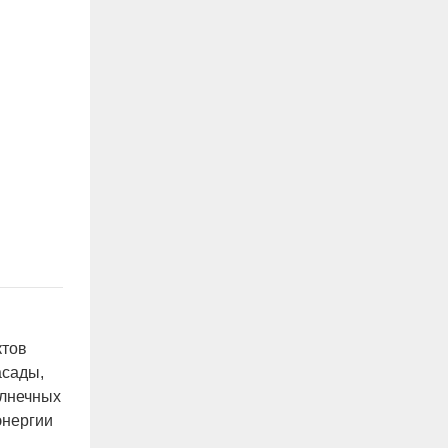
ктов
асады,
олнечных
энергии