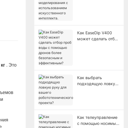
двойников и
моделирования с
использованием
искусственного
интеллекта.
Как EaseDip V400
может сделать отбор
проб воды с
помощью дронов
более безопасным и
эффективным?
 кг
. Это
Как выбрать
подходящую ловкую
руку для вашего
зъемов
робототехнического
ми
проекта?
Как телеуправление
ения
с помощью носимых
е