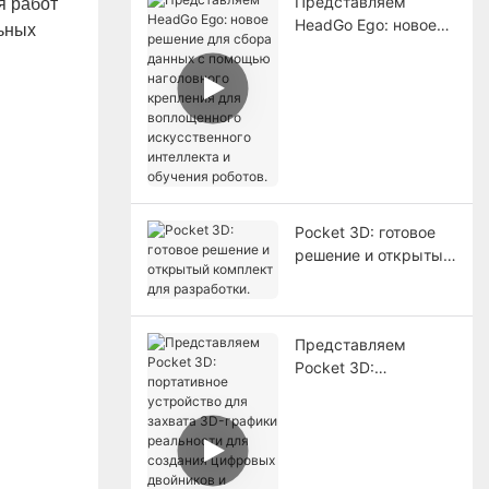
Представляем
я работ
HeadGo Ego: новое
ьных
решение для сбора
данных с помощью
наголовного
крепления для
воплощенного
искусственного
интеллекта и
обучения роботов.
Pocket 3D: готовое
решение и открытый
комплект для
разработки.
Представляем
Pocket 3D:
портативное
устройство для
захвата 3D-графики
реальности для
создания цифровых