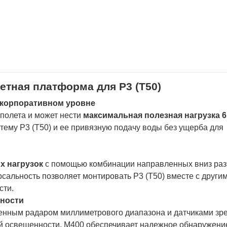
летная платформа для P3 (T50)
 корпоративном уровне
полета и может нести
максимальная полезная нагрузка 6
тему P3 (T50) и ее привязную подачу воды без ущерба для
х нагрузок
с помощью комбинации направленных вниз ра
рсальность позволяет монтировать P3 (T50) вместе с други
сти.
сности
ным радаром миллиметрового диапазона и датчиками зр
ой освещенности, M400 обеспечивает надежное обнаружени