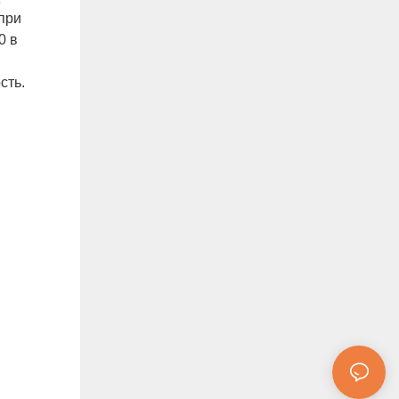
при
0 в
сть.