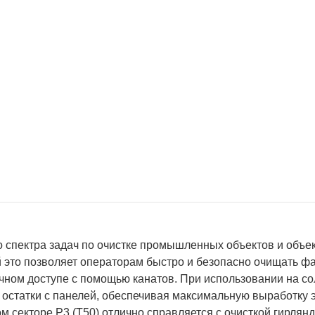
о спектра задач по очистке промышленных объектов и объе
 это позволяет операторам быстро и безопасно очищать ф
учном доступе с помощью канатов. При использовании на с
 остатки с панелей, обеспечивая максимальную выработку 
м секторе P3 (T50) отлично справляется с очисткой гирлянд