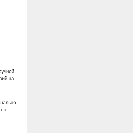
ручной
вий на
ионально
 со