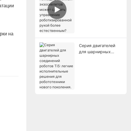
экзоскелетов может
атации
сделать управление
роботизированной
рукой более
естественным?
рки на
Серия двигателей
для шарнирных
х
соединений роботов
Ti5: легкие
исполнительные
решения для
робототехники
нового поколения.