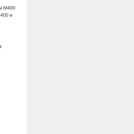
ом M400
400 и
м