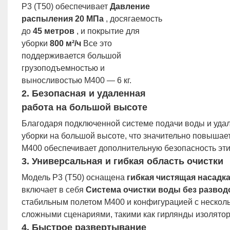
P3 (T50) обеспечивает
Давление
распыления 20 МПа
, досягаемость
до
45 метров
, и покрытие для
уборки
800 м²/ч
Все это
поддерживается большой
грузоподъемностью и
выносливостью M400 — 6 кг.
2.
Безопасная и удаленная
работа на большой высоте
Благодаря подключенной системе подачи воды и уда
уборки на большой высоте, что значительно повышае
М400 обеспечивает дополнительную безопасность эти
3.
Универсальная и гибкая область очистки
Модель P3 (T50) оснащена
гибкая чистящая насадк
включает в себя
Система очистки воды без разво
стабильным полетом M400 и конфигурацией с несколь
сложными сценариями, такими как гирлянды изолято
4.
Быстрое развертывание