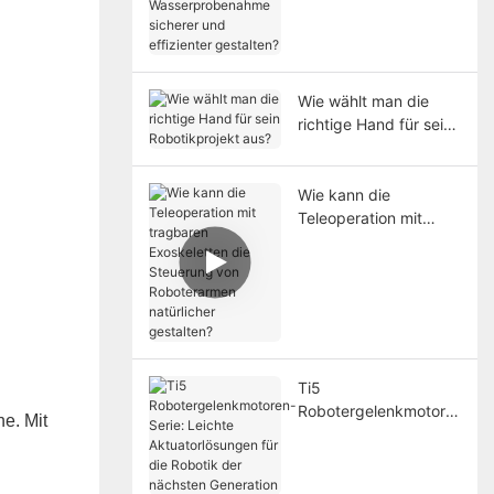
Wasserprobenahme
sicherer und
effizienter gestalten?
Wie wählt man die
richtige Hand für sein
Robotikprojekt aus?
Wie kann die
Teleoperation mit
tragbaren
Exoskeletten die
Steuerung von
Roboterarmen
natürlicher gestalten?
Ti5
Robotergelenkmotore
e. Mit
n-Serie: Leichte
Aktuatorlösungen für
die Robotik der