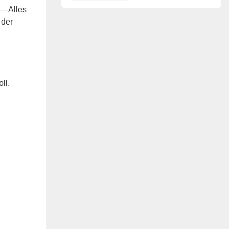
nächsten Generation
n—Alles
 der
ll.