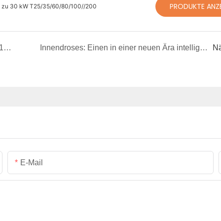
PRODUKTE ANZ
s zu 30 kW T25/35/60/80/100//200
Foxtech Debüts Branchenbereitete M30P/M100P Luftlautsprecher für DJI-Flaggschiff-Drohnen
Innendroses: Einen in einer neuen Ära intelligenter Innenfliege einleiten
Nä
E-Mail