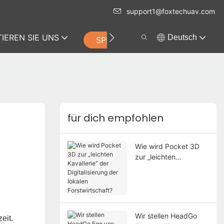
support1@foxtechuav.com
IEREN SIE UNS
Deutsch
SPEICHERN
für dich empfohlen
Wie wird Pocket 3D
zur „leichten
Kavallerie“ der
Digitalisierung der
lokalen
Forstwirtschaft?
Wir stellen HeadGo
eit.