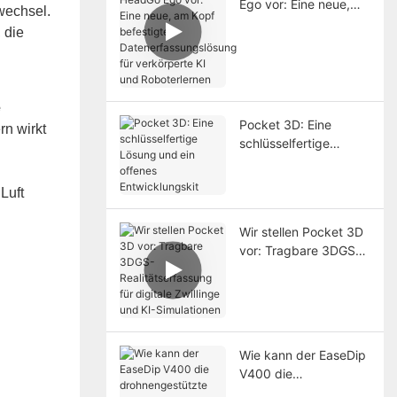
Ego vor: Eine neue,
wechsel.
am Kopf befestigte
 die
Datenerfassungslösun
g für verkörperte KI
und Roboterlernen
e
Pocket 3D: Eine
rn wirkt
schlüsselfertige
Lösung und ein
offenes
Luft
Entwicklungskit
Wir stellen Pocket 3D
vor: Tragbare 3DGS-
Realitätserfassung für
digitale Zwillinge und
KI-Simulationen
Wie kann der EaseDip
V400 die
drohnengestützte