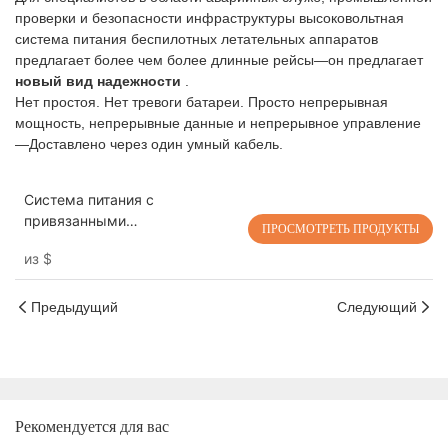
проверки и безопасности инфраструктуры высоковольтная
система питания беспилотных летательных аппаратов
предлагает более чем более длинные рейсы—он предлагает
новый вид надежности
.
Нет простоя. Нет тревоги батареи. Просто непрерывная
мощность, непрерывные данные и непрерывное управление
—Доставлено через один умный кабель.
Система питания с
привязанными
ПРОСМОТРЕТЬ ПРОДУКТЫ
беспилотниками высокого
из
$
напряжения 5 Конфигурации
до 30 кВт
T25/35/60/80/100/200
Предыдущий
Следующий
Рекомендуется для вас