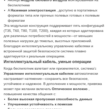
Анонца
Модуль силового воздуха
монтированный на
беспилотнике
A
Наземная электростанция
, доступно в портативных
форматах типа или прочных полевых готовых к полевым
форматам
Эта модульная конструкция поддерживает пять конфигураций
(T35, T60, T80, T100, T200), каждая из которых адаптирована
для различных потребностей в мощности—от меньших
полезных нагрузок до тяжелых, высотных приложений.
Благодаря интеллектуальному управлению кабелями и
встроенной защитой безопасности система плавно
адаптируется к реальным операциям.
Интеллектуальный кабель, умные операции
Когда беспилотник взлетает или приземляется, система’с
Управление интеллектуальным кабелем
автоматически
настраивает натяжение—сохранить все безопасное,
устойчивое и надежное. В дополнение к мощности, привязка
может при желании включать
Оптическое волокно
,
повышение качества общения с:
Более высокая пропускная способность данных
Улучшенная устойчивость к помехам