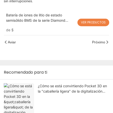
sin interrupciones.
Batería de iones de litio de estado
semisólido BMS de la serie Diamond
VER PRODUCTOS
Smart para drones, robótica y
de
$
aplicaciones de alta potencia
Aviar
Próximo
Recomendado para ti
¿Cómo se está convirtiendo Pocket 3D en
la "caballería ligera" de la digitalización
forestal local?