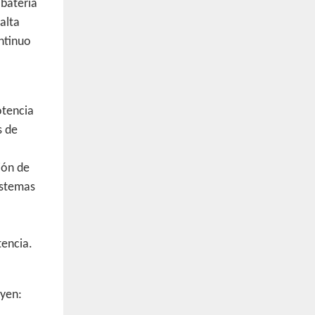
 batería
alta
ntinuo
otencia
s de
ión de
istemas
tencia.
uyen: