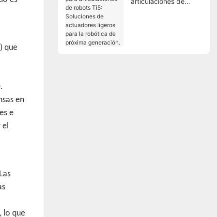
articulaciones de
robots Ti5: Soluciones
de actuadores ligeros
para la robótica de
próxima generación.
) que
.
nsas en
es e
 el
 Las
as
 lo que