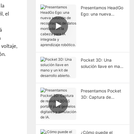
 la
Presentamos HeadGo
l, el
Ego: una nueva
solución de
recopilación de datos
á
montada en la cabeza
n
para IA integrada y
aprendizaje robótico.
 voltaje,
ón.
Pocket 3D: Una
solución llave en mano
y un kit de desarrollo
abierto.
Presentamos Pocket
3D: Captura de
realidad 3DGS portátil
para gemelos digitales
y simulación de IA.
¿Cómo puede el