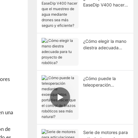
EaseDip V400 hacer
que el muestreo de
agua mediante drones
sea más seguro y
eficiente?
¿Cómo elegir la mano
diestra adecuada
para tu proyecto de
robótica?
¿Cómo puede la
tores
teleoperación
mediante
exoesqueletos
portátiles hacer que el
control de brazos
en una
robóticos sea más
natural?
ón de
Serie de motores para
do es