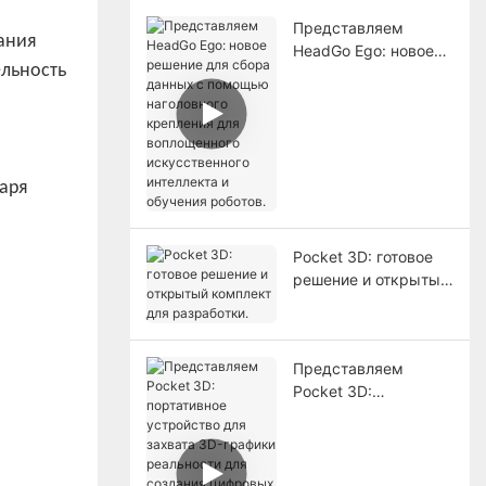
Представляем
ания
HeadGo Ego: новое
ельность
решение для сбора
данных с помощью
наголовного
крепления для
воплощенного
даря
искусственного
интеллекта и
обучения роботов.
Pocket 3D: готовое
решение и открытый
комплект для
разработки.
Представляем
Pocket 3D:
портативное
устройство для
захвата 3D-графики
реальности для