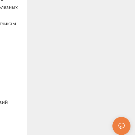
олезных
отчикам
твий