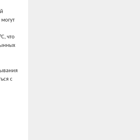
ей
 могут
C, что
тынных
тывания
ься с