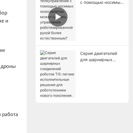
с помощью носимых
экзоскелетов может
бор
сделать управление
хе и
роботизированной
рукой более
естественным?
ым
Серия двигателей
для шарнирных
соединений роботов
я дроны
Ti5: легкие
исполнительные
решения для
робототехники
нового поколения.
я работа