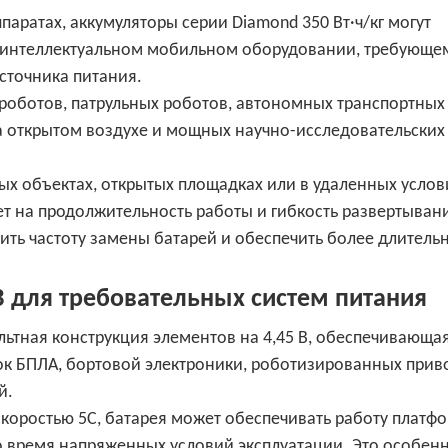
ратах, аккумуляторы серии Diamond 350 Вт·ч/кг могут
и интеллектуальном мобильном оборудовании, требующе
сточника питания.
роботов, патрульных роботов, автономных транспортных
а открытом воздухе и мощных научно-исследовательских
х объектах, открытых площадках или в удаленных услов
 на продолжительность работы и гибкость развертыван
ть частоту замены батарей и обеспечить более длитель
В для требовательных систем питания
ольтная конструкция элементов на 4,45 В, обеспечивающа
к БПЛА, бортовой электроники, роботизированных прив
й.
коростью 5C, батарея может обеспечивать работу платфо
 время напряженных условий эксплуатации. Это особен