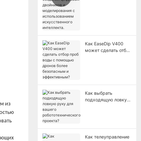
создания цифровых
двойников и
моделирования с
использованием
искусственного
интеллекта.
Как EaseDip V400
может сделать отбор
проб воды с
помощью дронов
более безопасным и
эффективным?
Как выбрать
подходящую ловкую
м из
руку для вашего
ностью
робототехнического
проекта?
овать
Как телеуправление
бующих