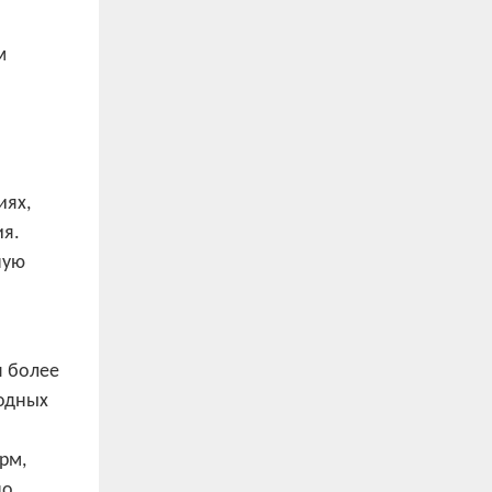
м
иях,
ия.
ную
я более
одных
рм,
но