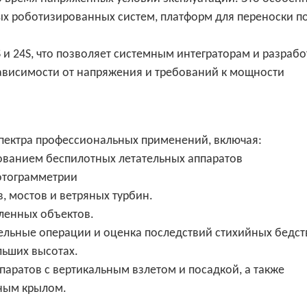
х роботизированных систем, платформ для переноски п
S и 24S, что позволяет системным интеграторам и разраб
ависимости от напряжения и требований к мощности
 спектра профессиональных применений, включая:
ованием беспилотных летательных аппаратов
отограмметрии
, мостов и ветряных турбин.
ленных объектов.
тельные операции и оценка последствий стихийных бедс
льших высотах.
аратов с вертикальным взлетом и посадкой, а также
жным крылом.