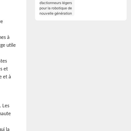
Solutions
d’actionneurs légers
pour la robotique de
nouvelle génération
re
nes à
ge utile
stes
s et
e et à
. Les
haute
ui la