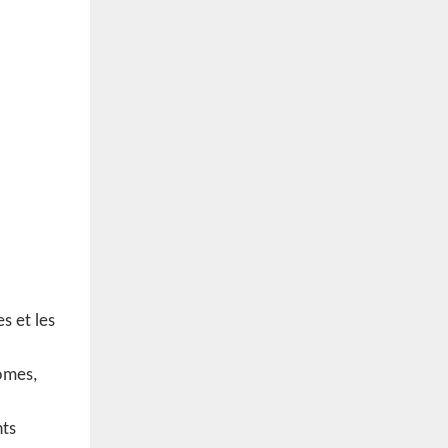
s et les
nomes,
nts