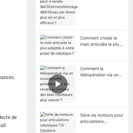
l'échantillonnage
d'eau par drone plus
sûr et plus efficace ?
Comment choisir la
main articulée la plus
adaptée à votre projet
de robotique ?
Comment la
téléopération via un
rmances.
exosquelette portable
peut-elle rendre le
contrôle des bras
robotiques plus
naturel ?
Série de moteurs pour
llecte de
articulations
ail
robotiques Ti5 :