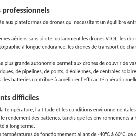
 professionnels
 aux plateformes de drones qui nécessitent un équilibre ent
stèmes aériens sans pilote, notamment les drones VTOL, les dro
cartographie à longue endurance, les drones de transport de char
une plus grande autonomie permet aux drones de couvrir de va
riques, de pipelines, de ponts, d'éoliennes, de centrales solaire
es des batteries contribue à améliorer l'efficacité opérationnell
s difficiles
 la température, l'altitude et les conditions environnementales
le rendement des batteries, tandis que les environnements à 
ité à long terme.
températures de fonctionnement allant de -40°C à 60°C, ce q