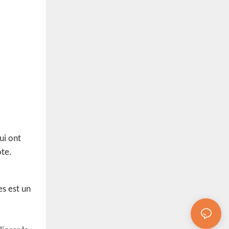
ui ont
ote.
es est un