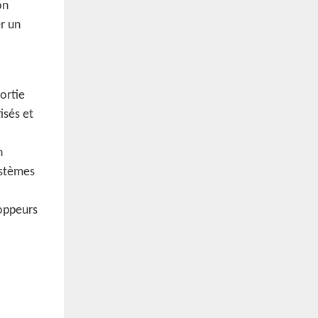
on
r un
ortie
isés et
n
ystèmes
loppeurs