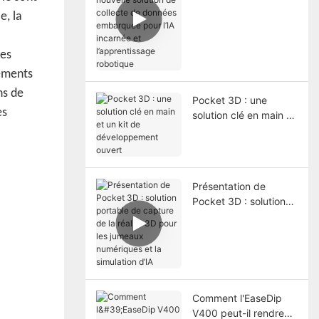
nouvelle solution de
e, la
collecte de données
embarquée pour l’IA
incarnée et
mes
l’apprentissage
nements
robotique
ns de
Pocket 3D : une
es
solution clé en main et
un kit de
développement
ouvert
Présentation de
Pocket 3D : solution
portable de capture
de la réalité 3D pour
les jumeaux
numériques et la
simulation d’IA
Comment l'EaseDip
V400 peut-il rendre