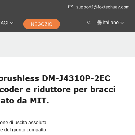
support1@foxtechuav.com
ACI
Italiano
NEGOZIO
 brushless DM-J4310P-2EC
coder e riduttore per bracci
nato da MIT.
one di uscita assoluta
r e del giunto compatto