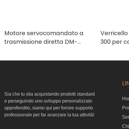
Motore servocomandato a
Verricello
trasmissione diretta DM-
300 per c
D5730-1EC con driver
drone
integrato e singolo encoder
induttivo
LI
Sia che tu stia acquistando prodotti standard
Ho
o perseguindo uno sviluppo personalizzato
approfondito, siamo qui per fornire supporto
Pro
professionale per far avanzare la tua attività!
Ser
Ch