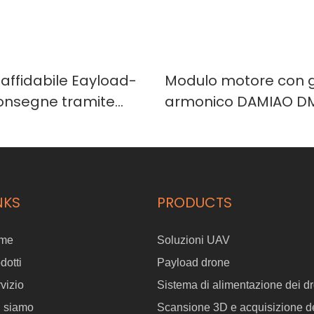
 affidabile Eayload-
Modulo motore con g
onsegne tramite
armonico DAMIAO DM
con doppio encoder i
alta precisione
NKS
PRODUCTS
me
Soluzioni UAV
dotti
Payload drone
vizio
Sistema di alimentazione dei dr
i siamo
Scansione 3D e acquisizione de