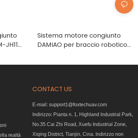
iunto
Sistema motore congiunto
-JH11
DAMIAO per braccio robotico
nduttivo,
open source OpenArm
CONTACT US
E-mail:
support1@foxtechuav.com
Indirizzo:
Pianta n. 1, Highland Industrial Park,
No.35 Cai Zhi Road, Xuefu Industrial Zone,
oni
Xiqing District, Tianjin, Cina. Indirizzo non
lla realtà