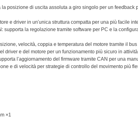
la posizione di uscita assoluta a giro singolo per un feedback pi
ore e driver in un'unica struttura compatta per una più facile in
 supporta la regolazione tramite software per PC e la configuraz
osizione, velocità, coppia e temperatura del motore tramite il bu
el driver e del motore per un funzionamento più sicuro in attivi
upporta l'aggiornamento del firmware tramite CAN per una manut
ione e di velocità per strategie di controllo del movimento più fles
mm ×1