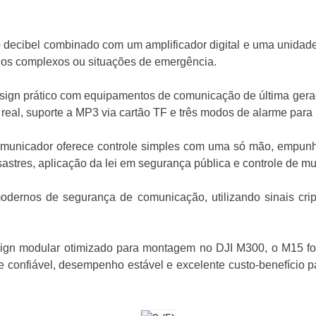
lto decibel combinado com um amplificador digital e uma uni
enos complexos ou situações de emergência.
n prático com equipamentos de comunicação de última geração.
al, suporte a MP3 via cartão TF e três modos de alarme para 
omunicador oferece controle simples com uma só mão, empunh
stres, aplicação da lei em segurança pública e controle de mu
dernos de segurança de comunicação, utilizando sinais crip
 modular otimizado para montagem no DJI M300, o M15 foi p
de confiável, desempenho estável e excelente custo-benefício 