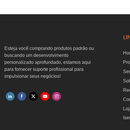
para drones, zoom óptico de
transpor
30x e telêmetro a laser de
capacida
1000m.
kg
LI
Esteja você comprando produtos padrão ou
Ho
buscando um desenvolvimento
personalizado aprofundado, estamos aqui
Pr
para fornecer suporte profissional para
Ser
impulsionar seus negócios!
So
Re
Con
Loj
Ise