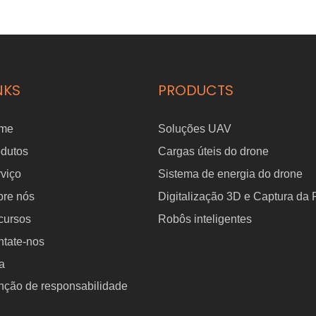
te para drones com
para drone DJI Matri
de de carga de 80
Eayload-5
NKS
PRODUCTS
me
Soluções UAV
odutos
Cargas úteis do drone
viço
Sistema de energia do drone
bre nós
Digitalização 3D e Captura da
cursos
Robôs inteligentes
tate-nos
a
nção de responsabilidade