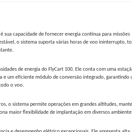
 é sua capacidade de fornecer energia contínua para missões
tável, o sistema suporta várias horas de voo ininterrupto, t
tante.
ssidades de energia do FlyCart 100. Ele conta com uma estaç
da e um eficiente módulo de conversão integrado, garantindo
todo o voo.
s, o sistema permite operações em grandes altitudes, mant
ona maior flexibilidade de implantação em diversos ambiente
ência e desempenho elétrico excepcionais. Ele apresenta alta