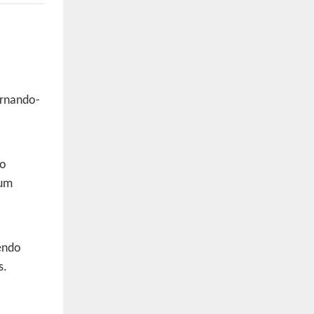
ornando-
ão
 um
endo
s.