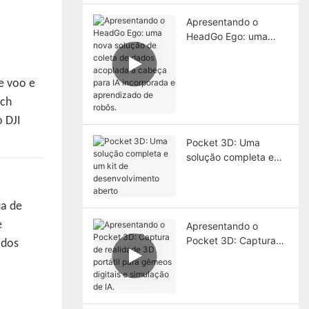
Apresentando o
HeadGo Ego: uma
nova solução de
coleta de dados
acoplada à cabeça
e voo e
para IA incorporada e
ech
aprendizado de
 DJI
robôs.
Pocket 3D: Uma
solução completa e
um kit de
desenvolvimento
aberto
ua de
e
Apresentando o
Pocket 3D: Captura
odos
de realidade 3D
portátil para gêmeos
digitais e simulação
de IA.