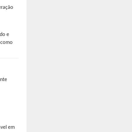
eração
ado e
, como
ante
ável em