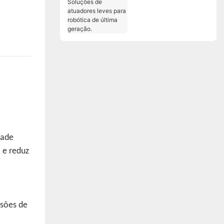
Soluções de
atuadores leves para
robótica de última
geração.
dade
 e reduz
ssões de