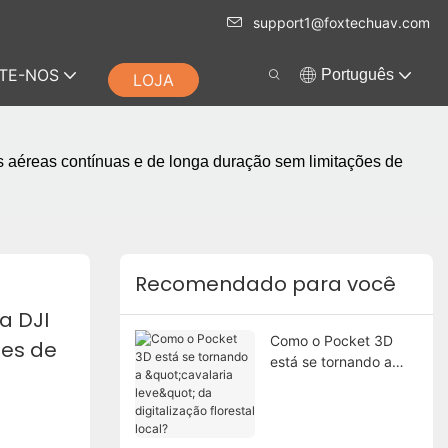
support1@foxtechuav.com
TE-NOS
Português
LOJA
 aéreas contínuas e de longa duração sem limitações de
Recomendado para você
 DJI 
Como o Pocket 3D
es de 
está se tornando a
"cavalaria leve" da
digitalização florestal
local?