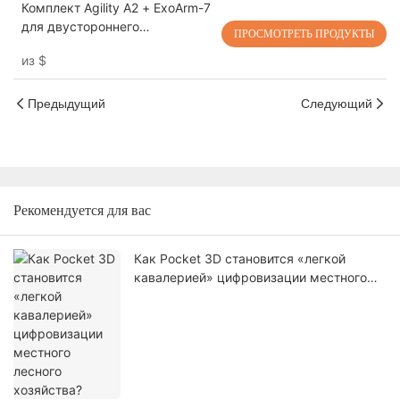
Комплект Agility A2 + ExoArm-7
для двустороннего
ПРОСМОТРЕТЬ ПРОДУКТЫ
дистанционного управления
из
$
роботом VLA для сбора
данных и обучения.
Предыдущий
Следующий
Рекомендуется для вас
Как Pocket 3D становится «легкой
кавалерией» цифровизации местного
лесного хозяйства?