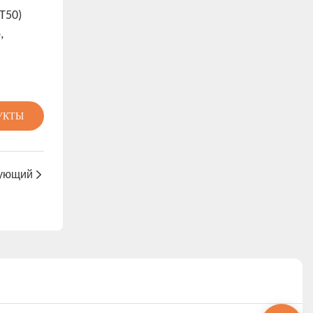
T50)
,
УКТЫ
ующий