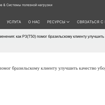
в & Системы полезной нагрузки
УСЛУГА
О НАС
РЕСУРСЫ
СВЯЗАТЬСЯ С
нения: как P3(T50) помог бразильскому клиенту улучшить 
омог бразильскому клиенту улучшить качество убор