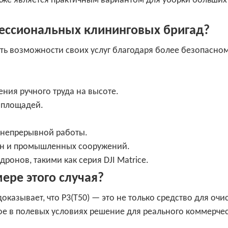
акже является практичным вариантом для уборки больших
фессиональных клининговых бригад?
ь возможности своих услуг благодаря более безопасном
ния ручного труда на высоте.
 площадей.
 непрерывной работы.
шен и промышленных сооружений.
нов, такими как серия DJI Matrice.
ере этого случая?
казывает, что P3(T50) — это не только средство для очис
ное в полевых условиях решение для реального коммерче