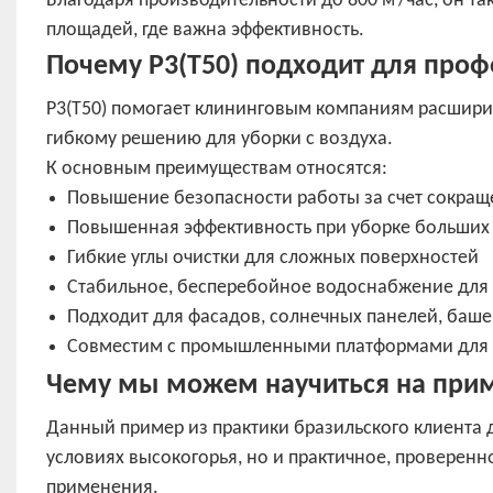
Благодаря производительности до 800 м²/час, он т
площадей, где важна эффективность.
Почему P3(T50) подходит для про
P3(T50) помогает клининговым компаниям расширит
гибкому решению для уборки с воздуха.
К основным преимуществам относятся:
Повышение безопасности работы за счет сокраще
Повышенная эффективность при уборке больших
Гибкие углы очистки для сложных поверхностей
Стабильное, бесперебойное водоснабжение для
Подходит для фасадов, солнечных панелей, ба
Совместим с промышленными платформами для дро
Чему мы можем научиться на прим
Данный пример из практики бразильского клиента до
условиях высокогорья, но и практичное, проверен
применения.