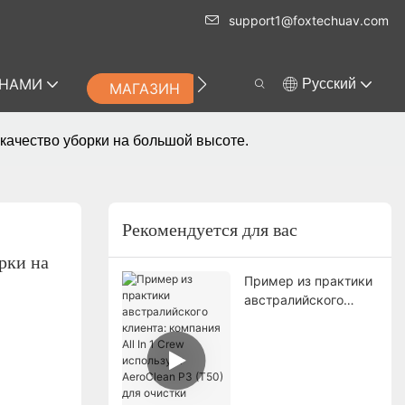
support1@foxtechuav.com
 НАМИ
Pусский
МАГАЗИН
качество уборки на большой высоте.
Рекомендуется для вас
ки на 
Пример из практики
австралийского
клиента: компания All
In 1 Crew использует
AeroClean P3 (T50)
для очистки фасадов
коммерческих