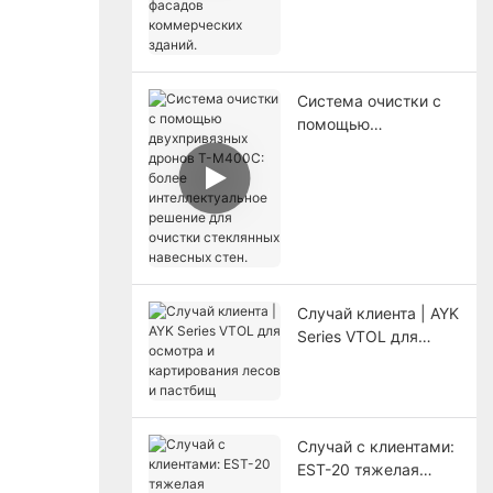
зданий.
Система очистки с
помощью
двухпривязных
дронов T-M400C:
более
интеллектуальное
решение для очистки
стеклянных
навесных стен.
Случай клиента | AYK
Series VTOL для
осмотра и
картирования лесов
и пастбищ
Случай с клиентами:
EST-20 тяжелая
электрическая