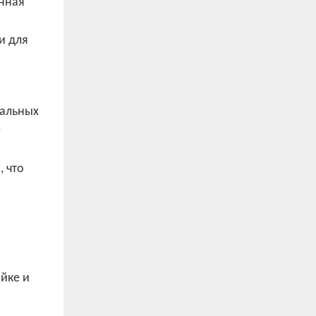
онная
и для
еальных
е
, что
о
йке и