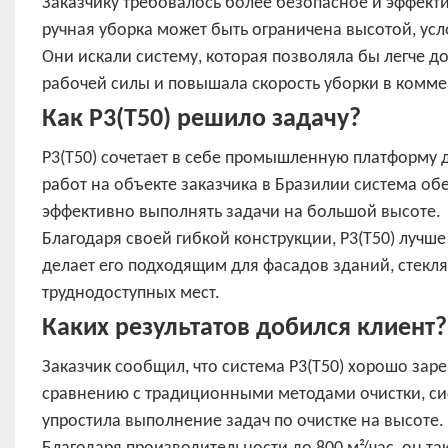
Заказчику требовалось более безопасное и эффект
ручная уборка может быть ограничена высотой, ус
Они искали систему, которая позволяла бы легче д
рабочей силы и повышала скорость уборки в комм
Как P3(T50) решило задачу?
P3(T50) сочетает в себе промышленную платформу д
работ на объекте заказчика в Бразилии система о
эффективно выполнять задачи на большой высоте.
Благодаря своей гибкой конструкции, P3(T50) лучше
делает его подходящим для фасадов зданий, стекля
труднодоступных мест.
Каких результатов добился клиент?
Заказчик сообщил, что система P3(T50) хорошо зар
сравнению с традиционными методами очистки, сис
упростила выполнение задач по очистке на высоте.