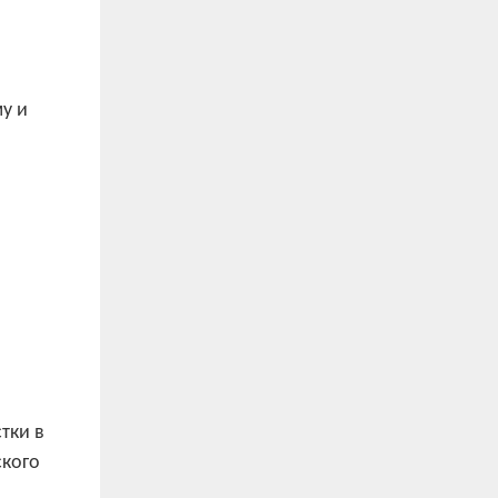
у и
тки в
ского