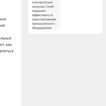
нагрузка. Скейт
повышает
эффективность
чных
транспортировки
промышленного
ния
оборудования
альных
т, как
вляться