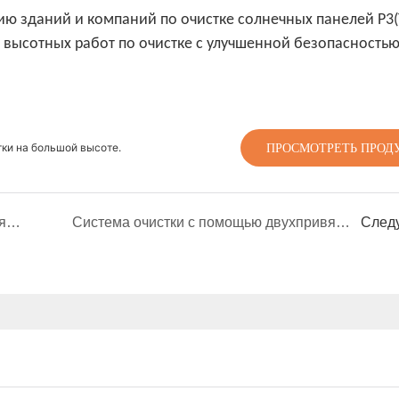
ю зданий и компаний по очистке солнечных панелей P3(
высотных работ по очистке с улучшенной безопасностью
ПРОСМОТРЕТЬ ПРОД
тки на большой высоте.
Случай клиента | AYK Series VTOL для осмотра и картирования лесов и пастбищ
Система очистки с помощью двухпривязных дронов T-M400C: более интеллектуальное решение для очистки стеклянных навесных стен.
След