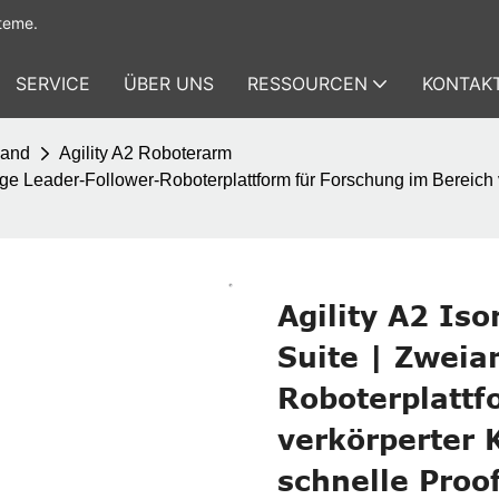
teme.
SERVICE
ÜBER UNS
RESSOURCEN
KONTAKT
Hand
Agility A2 Roboterarm
ge Leader-Follower-Roboterplattform für Forschung im Bereich v
Agility A2 Is
Suite | Zweia
Roboterplattf
verkörperter 
schnelle Proo