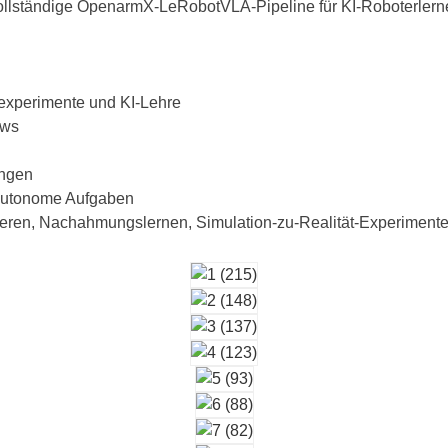
lständige OpenarmX-LeRobotVLA-Pipeline für KI-Roboterlernen,
sexperimente und KI-Lehre
ows
ungen
 autonome Aufgaben
eren, Nachahmungslernen, Simulation-zu-Realität-Experiment