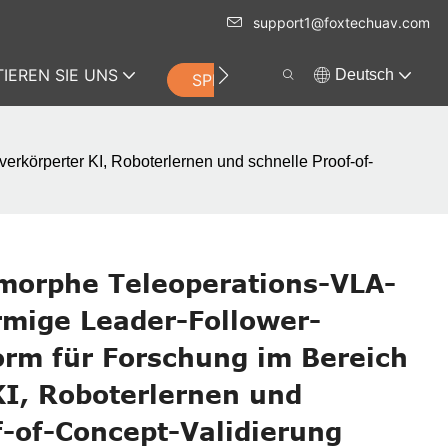
support1@foxtechuav.com
IEREN SIE UNS
Deutsch
SPEICHERN
erkörperter KI, Roboterlernen und schnelle Proof-of-
omorphe Teleoperations-VLA-
rmige Leader-Follower-
orm für Forschung im Bereich
KI, Roboterlernen und
f-of-Concept-Validierung