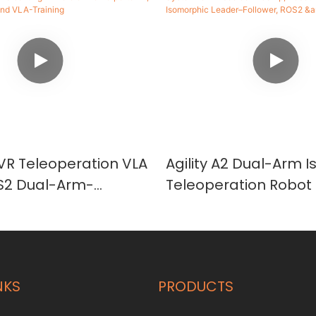
2 VR Teleoperation VLA
Agility A2 Dual-Arm 
OS2 Dual-Arm-
Teleoperation Robot
 für Forschung im
for Embodied AI & Ro
rkörperter KI,
Learning | Isomorphi
assung und VLA-
Follower, ROS2 & NVI
NKS
PRODUCTS