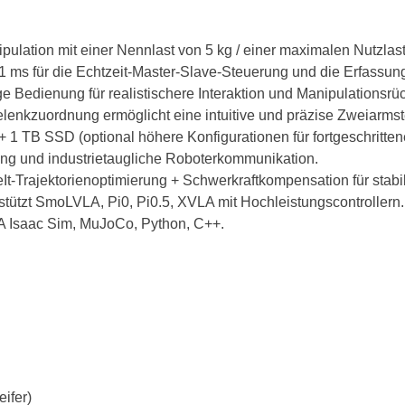
ation mit einer Nennlast von 5 kg / einer maximalen Nutzlast
–1 ms für die Echtzeit-Master-Slave-Steuerung und die Erfassun
ge Bedienung für realistischere Interaktion und Manipulationsr
lenkzuordnung ermöglicht eine intuitive und präzise Zweiarms
1 TB SSD (optional höhere Konfigurationen für fortgeschritte
ng und industrietaugliche Roboterkommunikation.
-Trajektorienoptimierung + Schwerkraftkompensation für stab
tützt SmoLVLA, Pi0, Pi0.5, XVLA mit Hochleistungscontrollern.
A Isaac Sim, MuJoCo, Python, C++.
ifer)