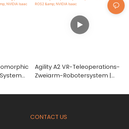
Isomorphic
Agility A2 VR-Teleoperations-
 System
Zweiarm-Robotersystem |
bot
Verkörperte KI, VLA-basiertes
c Leader–
Lernen, ROS2 & NVIDIA Isaac
DIA Isaac
CONTACT US