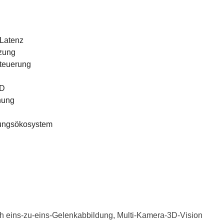
 Latenz
tzung
Steuerung
FD
nung
lungsökosystem
rch eins-zu-eins-Gelenkabbildung, Multi-Kamera-3D-Vision