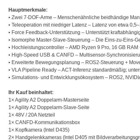
Hauptmerkmale:
• Zwei 7-DOF-Arme – Menschenähnliche beidhändige Manipul
• Teleoperation mit niedriger Latenz – Latenz von etwa 0,5
• Force Feedback-Unterstützung – Unterstützt kraftabhängi
• Isomorphe Master-Slave-Steuerung – Die Eins-zu-Eins-Ge
• Hochleistungscontroller – AMD Ryzen 9 Pro, 16 GB RAM + 
• High-Speed ​​USB & CANFD – Multisensor-Synchronisieru
• Erweiterte Bewegungsplanung – ROS2-Steuerung + MoveIt
• VLA Pipeline Ready – ACT-Inferenz standardmäßig; unters
• Simulations- und Entwicklungsökosystem – ROS2, NVIDI
Ihr Kauf beinhaltet:
1× Agility A2 Doppelarm-Masterseite
1× Agility A2 Doppelarm-Slave-Seite
1× 48V / 20A Netzteil
1× CANFD-Kommunikationsbox
1× Kopfkamera (Intel D435)
2× Handgelenkkameras (Intel D405 mit Bildverarbeitungsgre