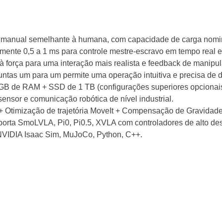
bimanual semelhante à humana, com capacidade de carga nomin
mente 0,5 a 1 ms para controle mestre-escravo em tempo real e 
à força para uma interação mais realista e feedback de manipu
ntas um para um permite uma operação intuitiva e precisa de d
 GB de RAM + SSD de 1 TB (configurações superiores opciona
nsor e comunicação robótica de nível industrial.
timização de trajetória MoveIt + Compensação de Gravidade pa
suporta SmoLVLA, Pi0, Pi0.5, XVLA com controladores de alto d
VIDIA Isaac Sim, MuJoCo, Python, C++.