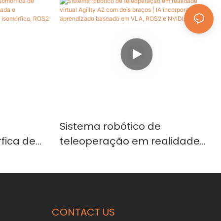
Sistema robótico de
fica de
teleoperação em realidade
2 para IA
virtual Agility A2 com dois
dizado de
braços | IA incorporada,
or
aprendizado baseado em VLA,
VIDIA
ROS2 e NVIDIA Isaac
CONTACT US