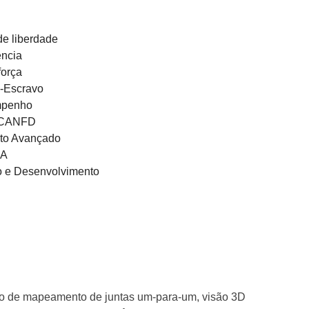
de liberdade
ência
força
e-Escravo
empenho
e CANFD
nto Avançado
LA
o e Desenvolvimento
meio de mapeamento de juntas um-para-um, visão 3D