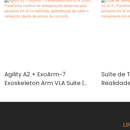
Agility A2 + ExoArm-7
Suíte de
Exoskeleton Arm VLA Suite |
Realidade 
Plataforma vestível de
| Platafo
teleoperação bimanual para
braços p
pesquisa em IA incorporada,
incorpora
aprendizado de robôs e
e treina
LI
validação rápida de provas
virtual.