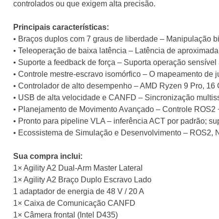
controlados ou que exigem alta precisão.
Principais características:
• Braços duplos com 7 graus de liberdade – Manipulação 
• Teleoperação de baixa latência – Latência de aproximada
• Suporte a feedback de força – Suporta operação sensível 
• Controle mestre-escravo isomórfico – O mapeamento de ju
• Controlador de alto desempenho – AMD Ryzen 9 Pro, 16
• USB de alta velocidade e CANFD – Sincronização multisse
• Planejamento de Movimento Avançado – Controle ROS2 + O
• Pronto para pipeline VLA – inferência ACT por padrão; 
• Ecossistema de Simulação e Desenvolvimento – ROS2, N
Sua compra inclui:
1× Agility A2 Dual-Arm Master Lateral
1× Agility A2 Braço Duplo Escravo Lado
1 adaptador de energia de 48 V / 20 A
1× Caixa de Comunicação CANFD
1× Câmera frontal (Intel D435)