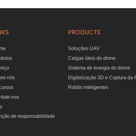
o para
para aprendizado d
ação de materiais
com IA incorporada.
ns e indústrias
NKS
PRODUCTS
me
Soluções UAV
odutos
Cargas úteis do drone
viço
Sistema de energia do drone
bre nós
Digitalização 3D e Captura da
cursos
Robôs inteligentes
tate-nos
a
nção de responsabilidade