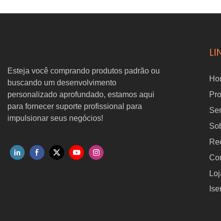
360 e Insta360 X4/X4 Air/X5,
autônom
com tecnologia 3DGS
moviment
Gaussian Splatting para
em armazé
LI
captura de gêmeos digitais e
da realidade.
Esteja você comprando produtos padrão ou
Ho
buscando um desenvolvimento
personalizado aprofundado, estamos aqui
Pr
para fornecer suporte profissional para
Ser
impulsionar seus negócios!
So
Re
Con
Loj
Ise