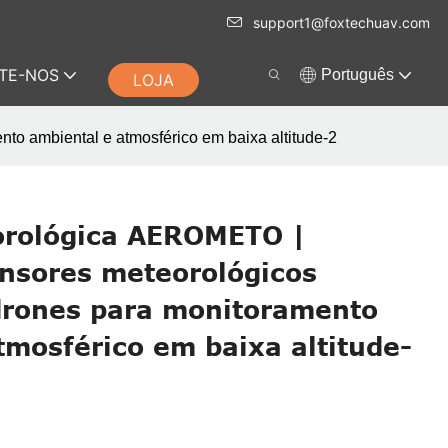
support1@foxtechuav.com
TE-NOS
Português
LOJA
 ambiental e atmosférico em baixa altitude-2
orológica AEROMETO |
nsores meteorológicos
rones para monitoramento
tmosférico em baixa altitude-