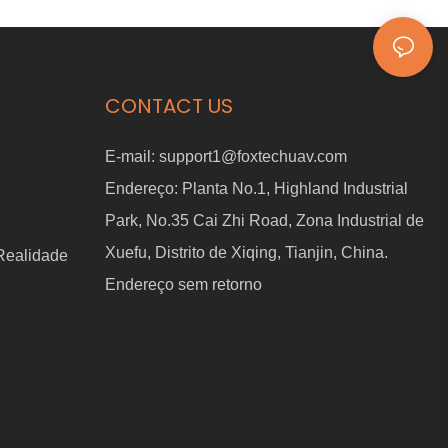
e robôs
DataCube para aprendizado
de robôs com IA incorporada.
CONTACT US
E-mail:
support1@foxtechuav.com
Endereço:
Planta No.1, Highland Industrial
Park, No.35 Cai Zhi Road, Zona Industrial de
Xuefu, Distrito de Xiqing, Tianjin, China.
 Realidade
Endereço sem retorno