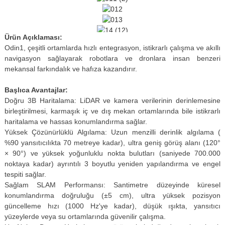
Ürün Açıklaması:
Odin1, çeşitli ortamlarda hızlı entegrasyon, istikrarlı çalışma ve akıllı
navigasyon sağlayarak robotlara ve dronlara insan benzeri
mekansal farkındalık ve hafıza kazandırır.
Başlıca Avantajlar:
Doğru 3B Haritalama: LiDAR ve kamera verilerinin derinlemesine
birleştirilmesi, karmaşık iç ve dış mekan ortamlarında bile istikrarlı
haritalama ve hassas konumlandırma sağlar.
Yüksek Çözünürlüklü Algılama: Uzun menzilli derinlik algılama (
%90 yansıtıcılıkta 70 metreye kadar), ultra geniş görüş alanı (120°
× 90°) ve yüksek yoğunluklu nokta bulutları (saniyede 700.000
noktaya kadar) ayrıntılı 3 boyutlu yeniden yapılandırma ve engel
tespiti sağlar.
Sağlam SLAM Performansı: Santimetre düzeyinde küresel
konumlandırma doğruluğu (±5 cm), ultra yüksek pozisyon
güncelleme hızı (1000 Hz'ye kadar), düşük ışıkta, yansıtıcı
yüzeylerde veya su ortamlarında güvenilir çalışma.