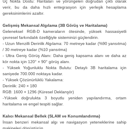
Uç Nokta Dostu: Haritaları ve yörüngeleri doğrudan çıktı olarak
verir, bu da daha hızlı entegrasyon için yerleşik hesaplama
gereksinimlerini azaltır.
Gelişmiş Mekansal Algılama (3B Görüş ve Haritalama)
Geleneksel RGB-D kameraların ötesinde, yüksek hassasiyetli
çevresel farkındalık özelliğiyle sisteminizi güçlendirin.
- Uzun Menzilli Derinlik Algılama: 70 metreye kadar (%90 yansıtma)
/ 30 metreye kadar (%10 yansıtma)
- Ultra Geniş Görüş Alanı: Daha geniş kapsama alanı ve daha az
kör nokta için 120° × 90° görüş alanı.
- Yüksek Yoğunluklu Nokta Bulutu: Detaylı 3B haritalama için
saniyede 700.000 noktaya kadar.
- Yüksek Çözünürlüklü Yakalama:
Derinlik: 240 × 180
RGB: 1600 × 1296 (Küresel Deklanşör)
-Yüksek doğrulukta 3 boyutlu yeniden yapılandırma, ortam
haritalama ve engel tespiti sağlar.
Kalıcı Mekansal Bellek (SLAM ve Konumlandırma)
İnsan benzeri mekansal algı ve navigasyon yeteneklerine sahip
makineleri dönüştürün.