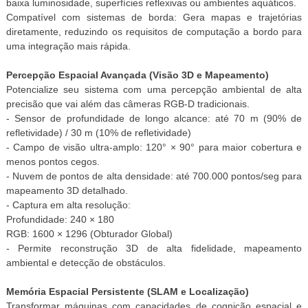
baixa luminosidade, superfícies reflexivas ou ambientes aquáticos.
Compatível com sistemas de borda: Gera mapas e trajetórias
diretamente, reduzindo os requisitos de computação a bordo para
uma integração mais rápida.
Percepção Espacial Avançada (Visão 3D e Mapeamento)
Potencialize seu sistema com uma percepção ambiental de alta
precisão que vai além das câmeras RGB-D tradicionais.
- Sensor de profundidade de longo alcance: até 70 m (90% de
refletividade) / 30 m (10% de refletividade)
- Campo de visão ultra-amplo: 120° × 90° para maior cobertura e
menos pontos cegos.
- Nuvem de pontos de alta densidade: até 700.000 pontos/seg para
mapeamento 3D detalhado.
- Captura em alta resolução:
Profundidade: 240 × 180
RGB: 1600 × 1296 (Obturador Global)
- Permite reconstrução 3D de alta fidelidade, mapeamento
ambiental e detecção de obstáculos.
Memória Espacial Persistente (SLAM e Localização)
Transformar máquinas com capacidades de cognição espacial e