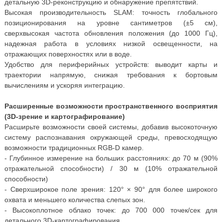
детальную 3D-реконструкцию и обнаружение препятствий.
Высокая производительность SLAM: точность глобального
позиционирования на уровне сантиметров (±5 см),
сверхвысокая частота обновления положения (до 1000 Гц),
надежная работа в условиях низкой освещенности, на
отражающих поверхностях или в воде.
Удобство для периферийных устройств: выводит карты и
траектории напрямую, снижая требования к бортовым
вычислениям и ускоряя интеграцию.
Расширенные возможности пространственного восприятия
(3D-зрение и картографирование)
Расширьте возможности своей системы, добавив высокоточную
систему распознавания окружающей среды, превосходящую
возможности традиционных RGB-D камер.
- Глубинное измерение на больших расстояниях: до 70 м (90%
отражательной способности) / 30 м (10% отражательной
способности)
- Сверхширокое поле зрения: 120° × 90° для более широкого
охвата и меньшего количества слепых зон.
- Высокоплотное облако точек: до 700 000 точек/сек для
детального 3D-картографирования.