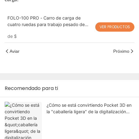
FOLO-100 PRO - Carro de carga de
cuatro ruedas para trabajo pesado de
VER PRODUCTOS
100 kg, robot automático de seguimiento
de
$
humano
Aviar
Próximo
Recomendado para ti
¿Cómo se está convirtiendo Pocket 3D en
la "caballería ligera" de la digitalización
forestal local?