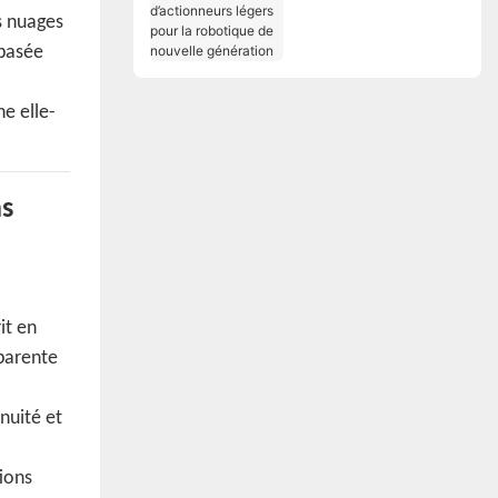
Solutions
nuages ​​
d’actionneurs légers
pour la robotique de
 basée
nouvelle génération
he elle-
ns
it en
pparente
nuité et
tions