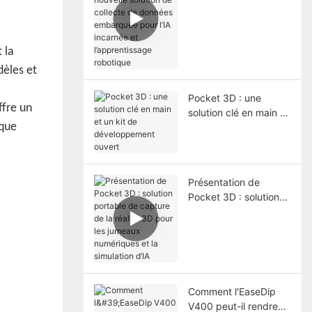
nouvelle solution de
collecte de données
embarquée pour l’IA
incarnée et
 la
l’apprentissage
èles et
robotique
Pocket 3D : une
ffre un
solution clé en main et
ique
un kit de
développement
ouvert
Présentation de
Pocket 3D : solution
portable de capture
de la réalité 3D pour
les jumeaux
numériques et la
simulation d’IA
Comment l'EaseDip
V400 peut-il rendre