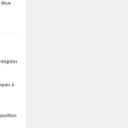
s deux
ntégrées
iques à
position