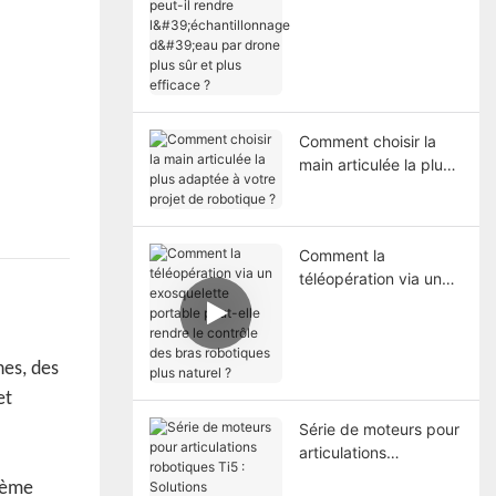
l'échantillonnage
d'eau par drone plus
sûr et plus efficace ?
Comment choisir la
main articulée la plus
adaptée à votre projet
de robotique ?
Comment la
téléopération via un
exosquelette portable
peut-elle rendre le
contrôle des bras
nes, des
robotiques plus
naturel ?
et
Série de moteurs pour
articulations
robotiques Ti5 :
tème