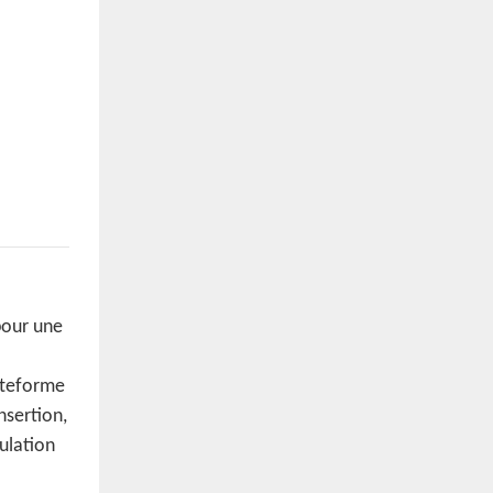
pour une
ateforme
nsertion,
ulation