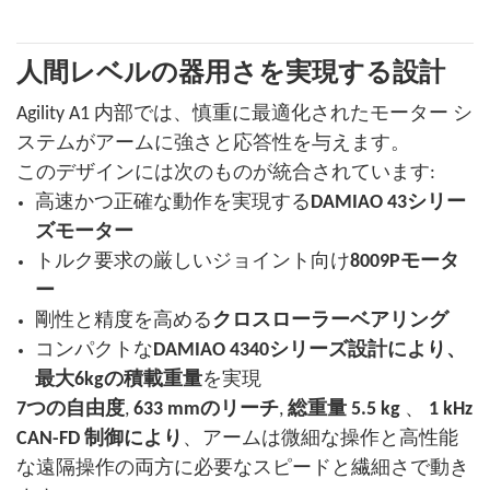
人間レベルの器用さを実現する設計
Agility A1 内部では、慎重に最適化されたモーター シ
ステムがアームに強さと応答性を与えます。
このデザインには次のものが統合されています:
高速かつ正確な動作を実現する
DAMIAO 43シリー
ズモーター
トルク要求の厳しいジョイント向け
8009Pモータ
ー
剛性と精度を高める
クロスローラーベアリング
コンパクトな
DAMIAO 4340シリーズ設計により、
最大6kgの積載重量
を実現
7つの自由度
,
633 mmのリーチ
,
総重量 5.5 kg
、
1 kHz
CAN-FD 制御により
、アームは微細な操作と高性能
な遠隔操作の両方に必要なスピードと繊細さで動き