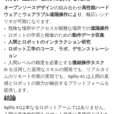
オープンソースデザイン
の組み合わせ
高性能ハード
ウェア
と
ウェアラブル遠隔操作により
、幅広いシナ
リオが可能になります。
危険な場所やアクセスが困難な場所での
遠隔操作
ロボットの学習と模倣のための
動作データ収集
人間とロボットのインタラクション研究
ロボット工学のコース、ラボ、デモンストレーシ
ョン
人間レベルの精度を必要とする
微細操作タスク
AI を活用した器用なスキルの開発でも、リアルタイ
ムのリモート作業の実現でも、Agility A1 は人間の直
感とロボットの能力が融合するプラットフォームを
提供します。
結論
Agility A1は単なるロボットアームではありません。