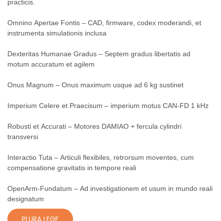
practicis.
Omnino Apertae Fontis – CAD, firmware, codex moderandi, et
instrumenta simulationis inclusa
Dexteritas Humanae Gradus – Septem gradus libertatis ad
motum accuratum et agilem
Onus Magnum – Onus maximum usque ad 6 kg sustinet
Imperium Celere et Praecisum – imperium motus CAN-FD 1 kHz
Robusti et Accurati – Motores DAMIAO + fercula cylindri
transversi
Interactio Tuta – Articuli flexibiles, retrorsum moventes, cum
compensatione gravitatis in tempore reali
OpenArm-Fundatum – Ad investigationem et usum in mundo reali
designatum
PLURA LEGE