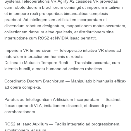
Systema Teleoperationis VR Agility A2 cassides VR provectas
cum roboto duorum brachiorum coniungit ut imperium intuitivum
et in tempore reali pro operibus bimanualibus complexis
praebeat. Ad intellegentiam artificialem incorporatam et
discendum robotum designatum, mappationem motus accuratam,
collectionem datorum altae qualitatis, et distributionem sine
interruptione cum ROS2 et NVIDIA Isaac permittit.
Imperium VR Immersivum — Teleoperatio intuitiva VR utens ad
naturalem interactionem hominis et robotis.
Delineatio Motus in Tempore Reali — Translatio accurata, cum
latentia humili, a motu humano ad actiones roboticas.
Coordinatio Duorum Brachiorum — Manipulatio bimanualis efficax
ad opera complexa.
Paratus ad Intellegentiam Artificialem Incorporatam — Sustinet
fluxus operandi VLA, imitationem discendi, et discendi per
corroborationem.
ROS2 et Isaac Auxilium — Facilis integratio ad progressionem,
simulationem, et usum.