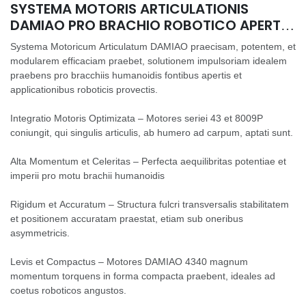
SYSTEMA MOTORIS ARTICULATIONIS
DAMIAO PRO BRACHIO ROBOTICO APERTO
FONTIS APERTI
Systema Motoricum Articulatum DAMIAO praecisam, potentem, et
modularem efficaciam praebet, solutionem impulsoriam idealem
praebens pro bracchiis humanoidis fontibus apertis et
applicationibus roboticis provectis.
Integratio Motoris Optimizata – Motores seriei 43 et 8009P
coniungit, qui singulis articulis, ab humero ad carpum, aptati sunt.
Alta Momentum et Celeritas – Perfecta aequilibritas potentiae et
imperii pro motu brachii humanoidis
Rigidum et Accuratum – Structura fulcri transversalis stabilitatem
et positionem accuratam praestat, etiam sub oneribus
asymmetricis.
Levis et Compactus – Motores DAMIAO 4340 magnum
momentum torquens in forma compacta praebent, ideales ad
coetus roboticos angustos.