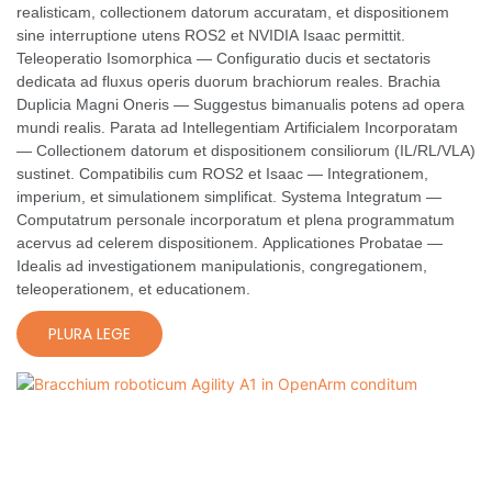
realisticam, collectionem datorum accuratam, et dispositionem
sine interruptione utens ROS2 et NVIDIA Isaac permittit.
Teleoperatio Isomorphica — Configuratio ducis et sectatoris
dedicata ad fluxus operis duorum brachiorum reales. Brachia
Duplicia Magni Oneris — Suggestus bimanualis potens ad opera
mundi realis. Parata ad Intellegentiam Artificialem Incorporatam
— Collectionem datorum et dispositionem consiliorum (IL/RL/VLA)
sustinet. Compatibilis cum ROS2 et Isaac — Integrationem,
imperium, et simulationem simplificat. Systema Integratum —
Computatrum personale incorporatum et plena programmatum
acervus ad celerem dispositionem. Applicationes Probatae —
Idealis ad investigationem manipulationis, congregationem,
teleoperationem, et educationem.
PLURA LEGE