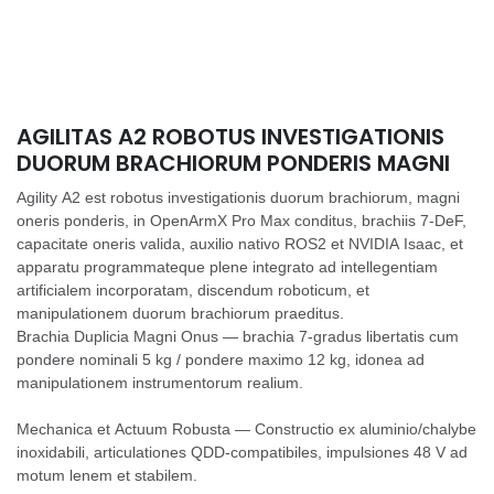
AGILITAS A2 ROBOTUS INVESTIGATIONIS
DUORUM BRACHIORUM PONDERIS MAGNI
Agility A2 est robotus investigationis duorum brachiorum, magni
oneris ponderis, in OpenArmX Pro Max conditus, brachiis 7-DeF,
capacitate oneris valida, auxilio nativo ROS2 et NVIDIA Isaac, et
apparatu programmateque plene integrato ad intellegentiam
artificialem incorporatam, discendum roboticum, et
manipulationem duorum brachiorum praeditus.
Brachia Duplicia Magni Onus — brachia 7-gradus libertatis cum
pondere nominali 5 kg / pondere maximo 12 kg, idonea ad
manipulationem instrumentorum realium.
Mechanica et Actuum Robusta — Constructio ex aluminio/chalybe
inoxidabili, articulationes QDD-compatibiles, impulsiones 48 V ad
motum lenem et stabilem.