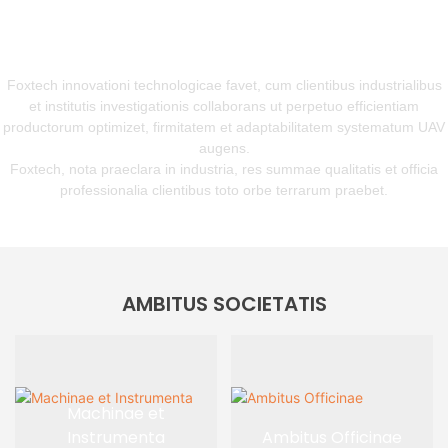
TECHNOLOGIA ET INNOVATIO
Foxtech innovationi technologicae favet, cum clientibus industrialibus
et institutis investigationis collaborans ut perpetuo efficientiam
productorum optimizet, firmitatem et adaptabilitatem systematum UAV
augens.
Foxtech, nota praeclara in industria, res summae qualitatis et officia
professionalia clientibus toto orbe terrarum praebet.
AMBITUS SOCIETATIS
Machinae et
Instrumenta
Ambitus Officinae