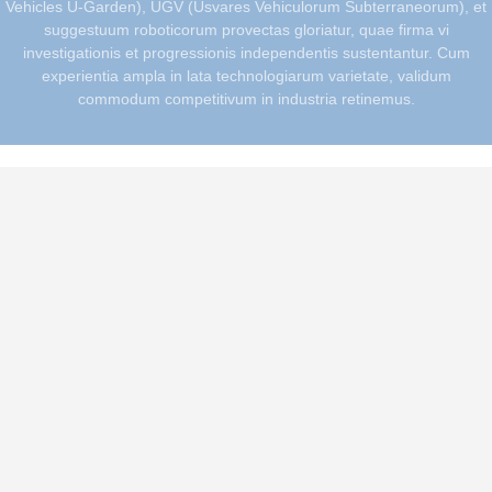
Vehicles U-Garden), UGV (Usvares Vehiculorum Subterraneorum), et
suggestuum roboticorum provectas gloriatur, quae firma vi
investigationis et progressionis independentis sustentantur. Cum
experientia ampla in lata technologiarum varietate, validum
commodum competitivum in industria retinemus.