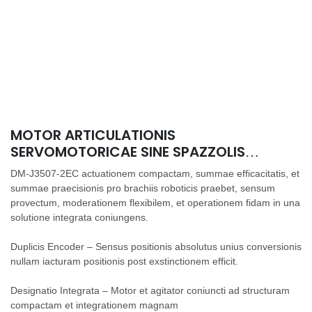
MOTOR ARTICULATIONIS
SERVOMOTORICAE SINE SPAZZOLIS
IMPULSUS MIT PRO ACTUATORE
DM-J3507-2EC actuationem compactam, summae efficacitatis, et
BRACHIORUM ROBOTICORUM DM-J3507-
summae praecisionis pro brachiis roboticis praebet, sensum
2EC (24V)
provectum, moderationem flexibilem, et operationem fidam in una
solutione integrata coniungens.
Duplicis Encoder – Sensus positionis absolutus unius conversionis
nullam iacturam positionis post exstinctionem efficit.
Designatio Integrata – Motor et agitator coniuncti ad structuram
compactam et integrationem magnam