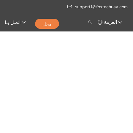
support1@foxtechuav.com
اتصل بنا
العربية
محل