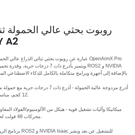
روبوت بحثي عالي الحمولة ثنا
طراز 2
12 كجم، مناسبة للتلاعب بالأدوات الحقيقية.
ميكانيكا وآليات تشغيل قوية - هيكل من الألومنيوم/الفولاذ المق
QDD، محركات 48 فولت لحركة سلسة ومستقرة.
برنامج الروبوتات الأص