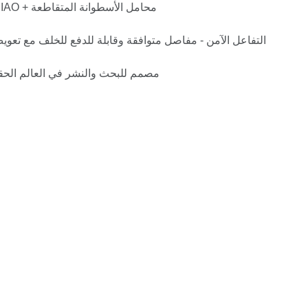
متين ودقيق - محركات DAMIAO + محامل الأسطوانة المتقاطعة
التفاعل الآمن - مفاصل متوافقة وقابلة للدفع للخلف مع تعوي
يعتمد على OpenArm – مصمم للبحث والنشر في العالم ا