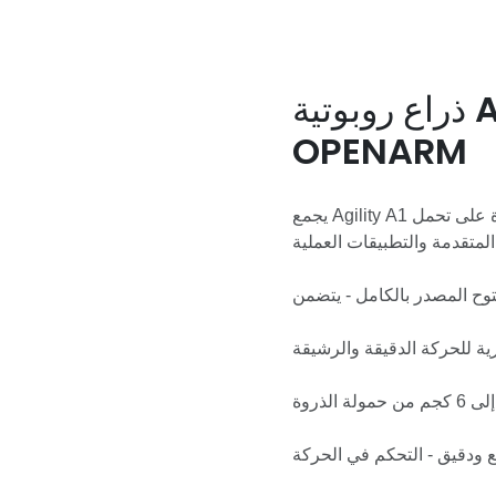
ذراع روبوتية AGILITY A1 تعتمد على
OPENARM
يجمع Agility A1 بين مرونة المصدر المفتوح والبراعة التي تشبه الإنسان والقدرة على تحمل
الذروة