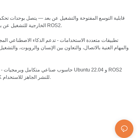
قابلية التوسع المفتوحة والتشغيل عن بعد — يتصل بوحدات تحكم ا
الخارجية للتشغيل عن بعد والتجارب المستقلة لنظام ROS2.
تطبيقات متعددة الاستخدامات - تدعم الذكاء الاصطناعي المج
والمهام الغنية بالاتصال، والتعاون بين الإنسان والروبوت، والتشغي
حاسوب صناعي متكامل وبرمجيات - محمل مسبقًا ب
Humble و OpenArmX SDK للنشر الجاهز للاستخدام.