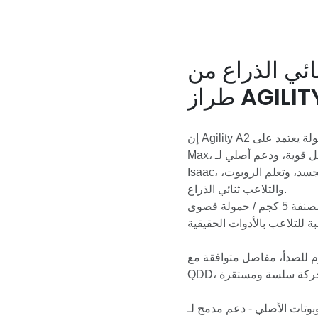
ئي الذراع من
AGILITY A
إن Agility A2 عبارة عن روبوت بحثي ثنائي الذراع عالي الحمولة يعتمد على OpenArmX Pro
Max، ويتميز بأذرع ذات 7 درجات حرية، وقدرة تحميل قوية، ودعم أصلي لـ ROS2 و NVIDIA
Isaac، بالإضافة إلى أجهزة وبرامج متكاملة بالكامل للذكاء الاصطناعي المجسد، وتعلم الروبوت،
والتلاعب ثنائي الذراع.
أذرع مزدوجة عالية الحمولة - أذرع ذات 7 درجات حرية مع حمولة مصنفة 5 كجم / حمولة قصوى
اوم للصدأ، مفاصل متوافقة مع
لي - دعم مدمج لـ ROS2 و NVIDIA Isaac للتشغيل عن بعد ونشر