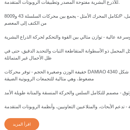
للأذرع البشرية مفتوحة المصدر وتطبيقات الروبوتات المتقدمة.
تكامل المحرك الأمثل - يجمع بين محركات السلسلة 43 و8009P المصممة خصيصًا لكل مفصل،
من الكتف إلى المعصم
رعة عالية - توازن مثالي بين القوة والتحكم لحركة الذراع البشرية
المحمل ذو الأسطوانة المتقاطعة الثبات والتحديد الدقيق، حتى في
ظل الأحمال غير المتماثلة
خفيفة الوزن وصغيرة الحجم - توفر محركات DAMIAO 4340 عزم دوران عاليًا في شكل
مضغوط، وهي مثالية للتجمعات الروبوتية الضيقة
وق - مصمم للتكامل السلس والحركة المنسقة والمتانة طويلة الأمد
 تدعم الأبحاث، والمتلاعبين التعاونيين، وأنظمة الروبوتات المتقدمة
اقرأ المزيد