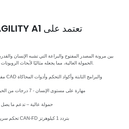
الحمولة العالية، مما يجعله مثاليًا لأبحاث الروبوتات المتقدمة والتطبيقات العملية.
مفتوح المصدر بالكامل - يتضمن CAD والبرامج الثابتة وأكواد التحكم وأدوات المحاكاة
مهارة على مستوى الإنسان - 7 درجات من الحرية للحركة الدقيقة والرشيقة
حمولة عالية – تدعم ما يصل إلى 6 كجم من حمولة 
تحكم سريع ودقيق - التحكم في الحركة CAN-FD بتردد 1 كيلوهرتز