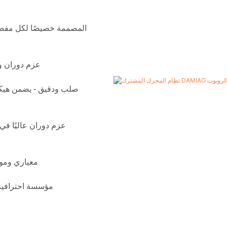
عزم دوران وس
صلب ودقيق - يضمن هيكل 
معياري وموث
مؤسسة احترافية -