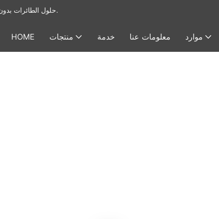
يوفر Foxtech حلول الطائرات بدون طيار الصناعية & أنظمة الحمولة النافعة للطائرات بدون طيار.
موارد
معلومات عنا
خدمة
منتجات
HOME