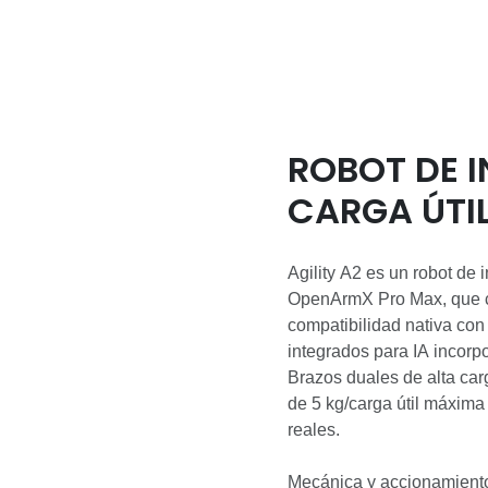
ROBOT DE 
CARGA ÚTIL
A2
Agility A2 es un robot de 
OpenArmX Pro Max, que c
compatibilidad nativa co
integrados para IA incorp
Brazos duales de alta carg
de 5 kg/carga útil máxim
reales.
Mecánica y accionamiento 