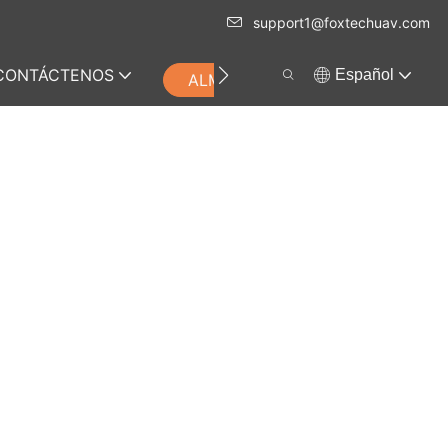
support1@foxtechuav.com
CONTÁCTENOS
Español
ALMACENAR