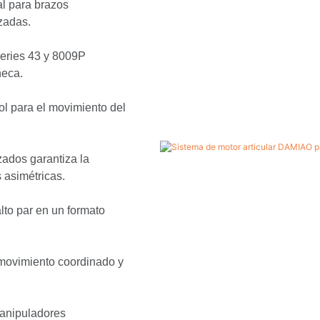
l para brazos
zadas.
series 43 y 8009P
ñeca.
rol para el movimiento del
zados garantiza la
 asimétricas.
to par en un formato
 movimiento coordinado y
manipuladores