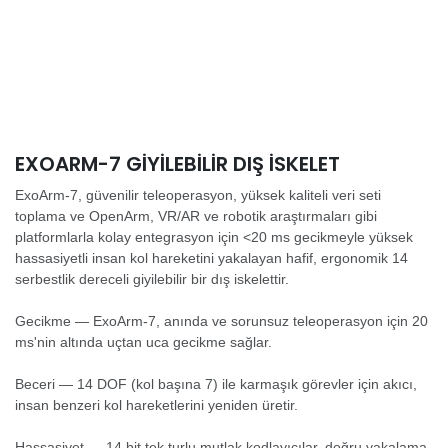
EXOARM-7 GIYILEBILIR DIŞ İSKELET
ExoArm-7, güvenilir teleoperasyon, yüksek kaliteli veri seti
toplama ve OpenArm, VR/AR ve robotik araştırmaları gibi
platformlarla kolay entegrasyon için <20 ms gecikmeyle yüksek
hassasiyetli insan kol hareketini yakalayan hafif, ergonomik 14
serbestlik dereceli giyilebilir bir dış iskelettir.
Gecikme — ExoArm-7, anında ve sorunsuz teleoperasyon için 20
ms'nin altında uçtan uca gecikme sağlar.
Beceri — 14 DOF (kol başına 7) ile karmaşık görevler için akıcı,
insan benzeri kol hareketlerini yeniden üretir.
Hassasiyet — 14 bit tek turlu mutlak kodlayıcılar, doğru yakalama