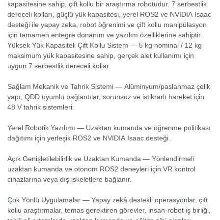
kapasitesine sahip, çift kollu bir araştırma robotudur. 7 serbestlik
dereceli kolları, güçlü yük kapasitesi, yerel ROS2 ve NVIDIA Isaac
desteği ile yapay zeka, robot öğrenimi ve çift kollu manipülasyon
için tamamen entegre donanım ve yazılım özelliklerine sahiptir.
Yüksek Yük Kapasiteli Çift Kollu Sistem — 5 kg nominal / 12 kg
maksimum yük kapasitesine sahip, gerçek alet kullanımı için
uygun 7 serbestlik dereceli kollar.
Sağlam Mekanik ve Tahrik Sistemi — Alüminyum/paslanmaz çelik
yapı, QDD uyumlu bağlantılar, sorunsuz ve istikrarlı hareket için
48 V tahrik sistemleri.
Yerel Robotik Yazılımı — Uzaktan kumanda ve öğrenme politikası
dağıtımı için yerleşik ROS2 ve NVIDIA Isaac desteği.
Açık Genişletilebilirlik ve Uzaktan Kumanda — Yönlendirmeli
uzaktan kumanda ve otonom ROS2 deneyleri için VR kontrol
cihazlarına veya dış iskeletlere bağlanır.
Çok Yönlü Uygulamalar — Yapay zekâ destekli operasyonlar, çift
kollu araştırmalar, temas gerektiren görevler, insan-robot iş birliği,