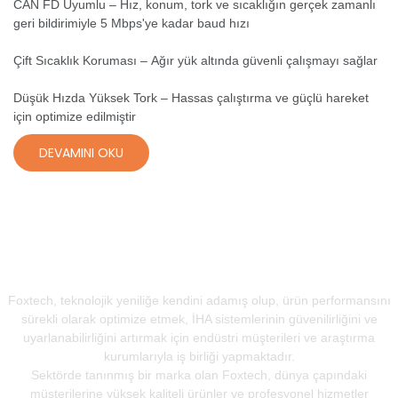
CAN FD Uyumlu – Hız, konum, tork ve sıcaklığın gerçek zamanlı
geri bildirimiyle 5 Mbps'ye kadar baud hızı
Çift Sıcaklık Koruması – Ağır yük altında güvenli çalışmayı sağlar
Düşük Hızda Yüksek Tork – Hassas çalıştırma ve güçlü hareket
için optimize edilmiştir
DEVAMINI OKU
TEKNOLOJİ VE YENİLİK
Foxtech, teknolojik yeniliğe kendini adamış olup, ürün performansını
sürekli olarak optimize etmek, İHA sistemlerinin güvenilirliğini ve
uyarlanabilirliğini artırmak için endüstri müşterileri ve araştırma
kurumlarıyla iş birliği yapmaktadır.
Sektörde tanınmış bir marka olan Foxtech, dünya çapındaki
müşterilerine yüksek kaliteli ürünler ve profesyonel hizmetler