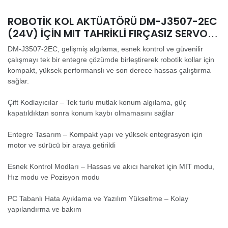
ROBOTIK KOL AKTÜATÖRÜ DM-J3507-2EC
(24V) IÇIN MIT TAHRIKLI FIRÇASIZ SERVO
EKLEM MOTORU
DM-J3507-2EC, gelişmiş algılama, esnek kontrol ve güvenilir
çalışmayı tek bir entegre çözümde birleştirerek robotik kollar için
kompakt, yüksek performanslı ve son derece hassas çalıştırma
sağlar.
Çift Kodlayıcılar – Tek turlu mutlak konum algılama, güç
kapatıldıktan sonra konum kaybı olmamasını sağlar
Entegre Tasarım – Kompakt yapı ve yüksek entegrasyon için
motor ve sürücü bir araya getirildi
Esnek Kontrol Modları – Hassas ve akıcı hareket için MIT modu,
Hız modu ve Pozisyon modu
PC Tabanlı Hata Ayıklama ve Yazılım Yükseltme – Kolay
yapılandırma ve bakım