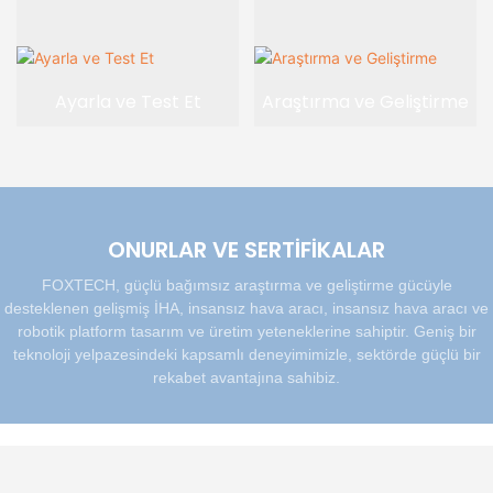
Ayarla ve Test Et
Araştırma ve Geliştirme
ONURLAR VE SERTIFIKALAR
FOXTECH, güçlü bağımsız araştırma ve geliştirme gücüyle
desteklenen gelişmiş İHA, insansız hava aracı, insansız hava aracı ve
robotik platform tasarım ve üretim yeteneklerine sahiptir. Geniş bir
teknoloji yelpazesindeki kapsamlı deneyimimizle, sektörde güçlü bir
rekabet avantajına sahibiz.