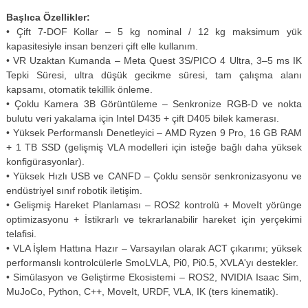
Başlıca Özellikler:
• Çift 7-DOF Kollar – 5 kg nominal / 12 kg maksimum yük
kapasitesiyle insan benzeri çift elle kullanım.
• VR Uzaktan Kumanda – Meta Quest 3S/PICO 4 Ultra, 3–5 ms IK
Tepki Süresi, ultra düşük gecikme süresi, tam çalışma alanı
kapsamı, otomatik tekillik önleme.
• Çoklu Kamera 3B Görüntüleme – Senkronize RGB-D ve nokta
bulutu veri yakalama için Intel D435 + çift D405 bilek kamerası.
• Yüksek Performanslı Denetleyici – AMD Ryzen 9 Pro, 16 GB RAM
+ 1 TB SSD (gelişmiş VLA modelleri için isteğe bağlı daha yüksek
konfigürasyonlar).
• Yüksek Hızlı USB ve CANFD – Çoklu sensör senkronizasyonu ve
endüstriyel sınıf robotik iletişim.
• Gelişmiş Hareket Planlaması – ROS2 kontrolü + MoveIt yörünge
optimizasyonu + İstikrarlı ve tekrarlanabilir hareket için yerçekimi
telafisi.
• VLA İşlem Hattına Hazır – Varsayılan olarak ACT çıkarımı; yüksek
performanslı kontrolcülerle SmoLVLA, Pi0, Pi0.5, XVLA'yı destekler.
• Simülasyon ve Geliştirme Ekosistemi – ROS2, NVIDIA Isaac Sim,
MuJoCo, Python, C++, MoveIt, URDF, VLA, IK (ters kinematik).