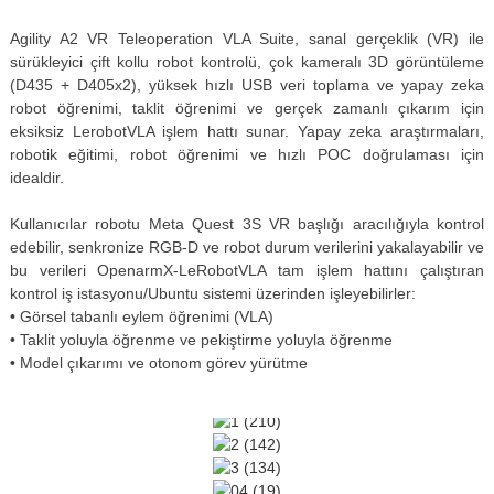
Agility A2 VR Teleoperation VLA Suite, sanal gerçeklik (VR) ile
sürükleyici çift kollu robot kontrolü, çok kameralı 3D görüntüleme
(D435 + D405x2), yüksek hızlı USB veri toplama ve yapay zeka
robot öğrenimi, taklit öğrenimi ve gerçek zamanlı çıkarım için
eksiksiz LerobotVLA işlem hattı sunar. Yapay zeka araştırmaları,
robotik eğitimi, robot öğrenimi ve hızlı POC doğrulaması için
idealdir.
Kullanıcılar robotu Meta Quest 3S VR başlığı aracılığıyla kontrol
edebilir, senkronize RGB-D ve robot durum verilerini yakalayabilir ve
bu verileri OpenarmX-LeRobotVLA tam işlem hattını çalıştıran
kontrol iş istasyonu/Ubuntu sistemi üzerinden işleyebilirler:
• Görsel tabanlı eylem öğrenimi (VLA)
• Taklit yoluyla öğrenme ve pekiştirme yoluyla öğrenme
• Model çıkarımı ve otonom görev yürütme