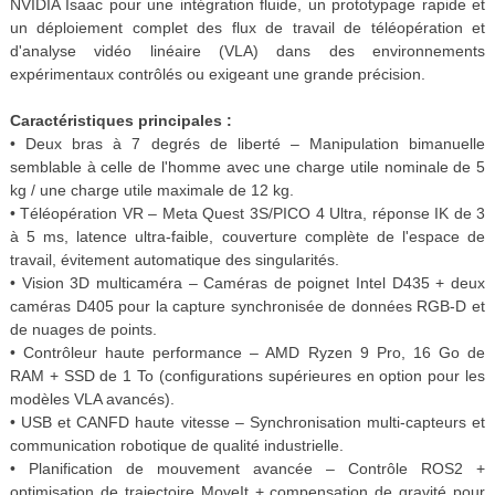
NVIDIA Isaac pour une intégration fluide, un prototypage rapide et
un déploiement complet des flux de travail de téléopération et
d'analyse vidéo linéaire (VLA) dans des environnements
expérimentaux contrôlés ou exigeant une grande précision.
Caractéristiques principales :
• Deux bras à 7 degrés de liberté – Manipulation bimanuelle
semblable à celle de l'homme avec une charge utile nominale de 5
kg / une charge utile maximale de 12 kg.
• Téléopération VR – Meta Quest 3S/PICO 4 Ultra, réponse IK de 3
à 5 ms, latence ultra-faible, couverture complète de l'espace de
travail, évitement automatique des singularités.
• Vision 3D multicaméra – Caméras de poignet Intel D435 + deux
caméras D405 pour la capture synchronisée de données RGB-D et
de nuages ​​de points.
• Contrôleur haute performance – AMD Ryzen 9 Pro, 16 Go de
RAM + SSD de 1 To (configurations supérieures en option pour les
modèles VLA avancés).
• USB et CANFD haute vitesse – Synchronisation multi-capteurs et
communication robotique de qualité industrielle.
• Planification de mouvement avancée – Contrôle ROS2 +
optimisation de trajectoire MoveIt + compensation de gravité pour