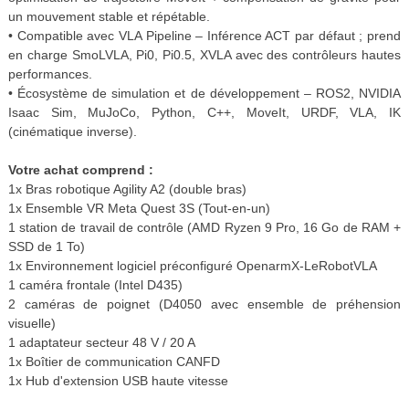
un mouvement stable et répétable.
• Compatible avec VLA Pipeline – Inférence ACT par défaut ; prend
en charge SmoLVLA, Pi0, Pi0.5, XVLA avec des contrôleurs hautes
performances.
• Écosystème de simulation et de développement – ​​ROS2, NVIDIA
Isaac Sim, MuJoCo, Python, C++, MoveIt, URDF, VLA, IK
(cinématique inverse).
Votre achat comprend :
1x Bras robotique Agility A2 (double bras)
1x Ensemble VR Meta Quest 3S (Tout-en-un)
1 station de travail de contrôle (AMD Ryzen 9 Pro, 16 Go de RAM +
SSD de 1 To)
1x Environnement logiciel préconfiguré OpenarmX-LeRobotVLA
1 caméra frontale (Intel D435)
2 caméras de poignet (D4050 avec ensemble de préhension
visuelle)
1 adaptateur secteur 48 V / 20 A
1x Boîtier de communication CANFD
1x Hub d'extension USB haute vitesse