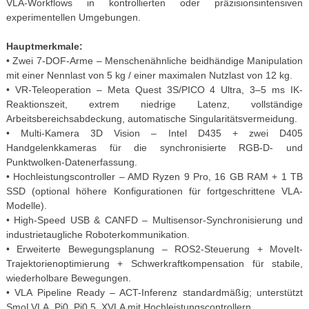
VLA-Workflows in kontrollierten oder präzisionsintensiven
experimentellen Umgebungen.
Hauptmerkmale:
• Zwei 7-DOF-Arme – Menschenähnliche beidhändige Manipulation
mit einer Nennlast von 5 kg / einer maximalen Nutzlast von 12 kg.
• VR-Teleoperation – Meta Quest 3S/PICO 4 Ultra, 3–5 ms IK-
Reaktionszeit, extrem niedrige Latenz, vollständige
Arbeitsbereichsabdeckung, automatische Singularitätsvermeidung.
• Multi-Kamera 3D Vision – Intel D435 + zwei D405
Handgelenkkameras für die synchronisierte RGB-D- und
Punktwolken-Datenerfassung.
• Hochleistungscontroller – AMD Ryzen 9 Pro, 16 GB RAM + 1 TB
SSD (optional höhere Konfigurationen für fortgeschrittene VLA-
Modelle).
• High-Speed ​​USB & CANFD – Multisensor-Synchronisierung und
industrietaugliche Roboterkommunikation.
• Erweiterte Bewegungsplanung – ROS2-Steuerung + MoveIt-
Trajektorienoptimierung + Schwerkraftkompensation für stabile,
wiederholbare Bewegungen.
• VLA Pipeline Ready – ACT-Inferenz standardmäßig; unterstützt
SmoLVLA, Pi0, Pi0.5, XVLA mit Hochleistungscontrollern.