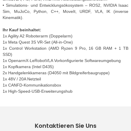
• Simulations- und Entwicklungsökosystem – ROS2, NVIDIA Isaac
Sim, MuJoCo, Python, C++, MoveIt, URDF, VLA, IK (inverse
Kinematik).
Ihr Kauf beinhaltet:
1x Agility A2 Roboterarm (Doppelarm)
1x Meta Quest 3S VR-Set (All-in-One)
1x Control Workstation (AMD Ryzen 9 Pro, 16 GB RAM + 1 TB
SSD)
1x OpenarmX-LeRobotVLA Vorkonfigurierte Softwareumgebung
1x Kopfkamera (Intel D435)
2x Handgelenkkameras (D4050 mit Bildgreiferbaugruppe)
1x 48V / 20A Netzteil
1x CANFD-Kommunikationsbox
1x High-Speed-USB-Erweiterungshub
Kontaktieren Sie Uns