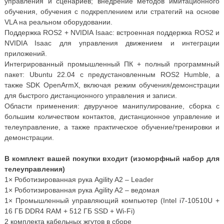
управления и сценариев; внедрение методов имитационного
обучения, обучения с подкреплением или стратегий на основе
VLA на реальном оборудовании.
Поддержка ROS2 + NVIDIA Isaac: встроенная поддержка ROS2 и
NVIDIA Isaac для управления движением и интеграции
приложений.
Интегрированный промышленный ПК + полный программный
пакет: Ubuntu 22.04 с предустановленным ROS2 Humble, а
также SDK OpenArmX, включая режим обучения/демонстрации
для быстрого дистанционного управления и записи.
Области применения: двуручное манипулирование, сборка с
большим количеством контактов, дистанционное управление и
телеуправление, а также практическое обучение/тренировки и
демонстрации.
В комплект вашей покупки входит (изоморфный набор для
телеуправления)
1× Роботизированная рука Agility A2 – Leader
1× Роботизированная рука Agility A2 – ведомая
1× Промышленный управляющий компьютер (Intel i7-10510U +
16 ГБ DDR4 RAM + 512 ГБ SSD + Wi-Fi)
2 комплекта кабельных жгутов в сборе