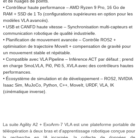
et de nuages ​​de points.
• Contrôleur haute performance – AMD Ryzen 9 Pro, 16 Go de
RAM + SSD de 1 To (configurations supérieures en option pour les
modèles VLA avancés).
• USB et CANFD haute vitesse – Synchronisation multi-capteurs et
communication robotique de qualité industrielle.
• Planification de mouvement avancée – Contrôle ROS2 +
optimisation de trajectoire MoveIt + compensation de gravité pour
un mouvement stable et répétable.
• Compatible avec VLA Pipeline – Inférence ACT par défaut ; prend
en charge SmoLVLA, Pi0, Pi0.5, XVLA avec des contrôleurs hautes
performances.
• Écosystème de simulation et de développement – ​​ROS2, NVIDIA
Isaac Sim, MuJoCo, Python, C++, MoveIt, URDF, VLA, IK
(cinématique inverse).
La suite Agility A2 + ExoArm-7 VLA est une plateforme portable de
téléopération à deux bras et d'apprentissage robotique conçue pour
la recherche en IA incarnée, la collecte de données de