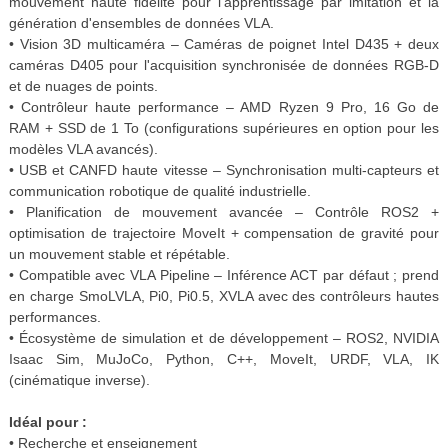
mouvement haute fidélité pour l'apprentissage par imitation et la
génération d'ensembles de données VLA.
• Vision 3D multicaméra – Caméras de poignet Intel D435 + deux
caméras D405 pour l'acquisition synchronisée de données RGB-D
et de nuages ​​de points.
• Contrôleur haute performance – AMD Ryzen 9 Pro, 16 Go de
RAM + SSD de 1 To (configurations supérieures en option pour les
modèles VLA avancés).
• USB et CANFD haute vitesse – Synchronisation multi-capteurs et
communication robotique de qualité industrielle.
• Planification de mouvement avancée – Contrôle ROS2 +
optimisation de trajectoire MoveIt + compensation de gravité pour
un mouvement stable et répétable.
• Compatible avec VLA Pipeline – Inférence ACT par défaut ; prend
en charge SmoLVLA, Pi0, Pi0.5, XVLA avec des contrôleurs hautes
performances.
• Écosystème de simulation et de développement – ​​ROS2, NVIDIA
Isaac Sim, MuJoCo, Python, C++, MoveIt, URDF, VLA, IK
(cinématique inverse).
Idéal pour :
• Recherche et enseignement