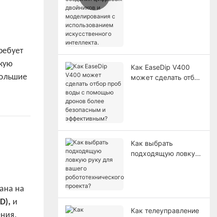
создания цифровых
двойников и
моделирования с
использованием
искусственного
ребует
интеллекта.
кую
Как EaseDip V400
большие
может сделать отбор
проб воды с
помощью дронов
более безопасным и
эффективным?
Как выбрать
подходящую ловкую
руку для вашего
робототехнического
проекта?
ана на
D),
и
Как телеуправление
ния.