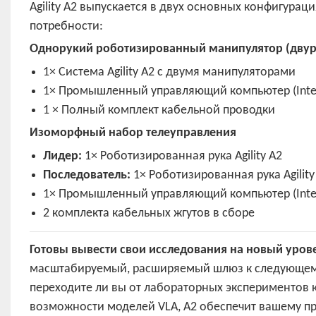
Agility A2 выпускается в двух основных конфигурац
потребности:
Однорукий роботизированный манипулятор (двур
1× Система Agility A2 с двумя манипуляторами
1× Промышленный управляющий компьютер (Intel i7
1 × Полный комплект кабельной проводки
Изоморфный набор телеуправления
Лидер:
1× Роботизированная рука Agility A2
Последователь:
1× Роботизированная рука Agility
1× Промышленный управляющий компьютер (Intel i
2 комплекта кабельных жгутов в сборе
Готовы вывести свои исследования на новый уров
масштабируемый, расширяемый шлюз к следующему
переходите ли вы от лабораторных экспериментов
возможности моделей VLA, A2 обеспечит вашему п