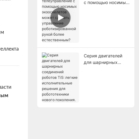
с помощью носимых
экзоскелетов может
сделать управление
роботизированной
рукой более
ым
естественным?
Серия двигателей
для шарнирных
соединений роботов
Ti5: легкие
исполнительные
ласти
решения для
робототехники
ным
нового поколения.