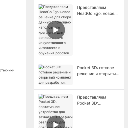
Представляем
HeadGo Ego: новое
решение для сбора
данных с помощью
наголовного
крепления для
воплощенного
искусственного
интеллекта и
обучения роботов.
Pocket 3D: готовое
решение и открытый
комплект для
разработки.
Представляем
Pocket 3D:
портативное
устройство для
захвата 3D-графики
реальности для