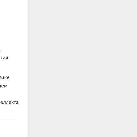
,
ния.
тике
ием