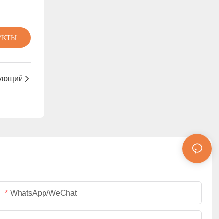
УКТЫ
ующий
WhatsApp/WeChat