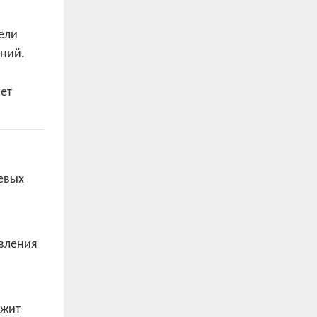
ели
ний.
ет
евых
авления
ужит