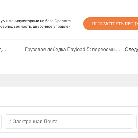
двумя манипуляторами на базе OpenArm
ПРОСМОТРЕТЬ ПРОД
грузоподъемность, двуручное управление
T-3000L: Решение нового поколения для проводного питания и освещения для DJI Matrice 400.
Грузовая лебедка Eayload-5: переосмысление воздушной логистики для DJI Matrice 400
След
Электронная Почта