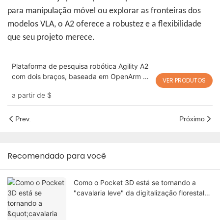
para manipulação móvel ou explorar as fronteiras dos
modelos VLA, o A2 oferece a robustez e a flexibilidade
que seu projeto merece.
Plataforma de pesquisa robótica Agility A2
com dois braços, baseada em OpenArm -
VER PRODUTOS
para IA incorporada, ROS2 e aprendizado
a partir de
$
de robôs | Alta capacidade de carga,
manipulação bimanual e teleoperação
remota
Prev.
Próximo
Recomendado para você
Como o Pocket 3D está se tornando a
"cavalaria leve" da digitalização florestal
local?