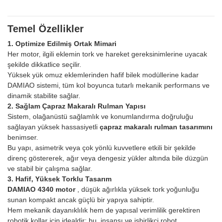
Temel Özellikler
1. Optimize Edilmiş Ortak Mimari
Her motor, ilgili eklemin tork ve hareket gereksinimlerine uyacak
şekilde dikkatlice seçilir.
Yüksek yük omuz eklemlerinden hafif bilek modüllerine kadar
DAMIAO sistemi, tüm kol boyunca tutarlı mekanik performans ve
dinamik stabilite sağlar.
2. Sağlam Çapraz Makaralı Rulman Yapısı
Sistem, olağanüstü sağlamlık ve konumlandırma doğruluğu
sağlayan yüksek hassasiyetli
çapraz makaralı rulman tasarımını
benimser.
Bu yapı, asimetrik veya çok yönlü kuvvetlere etkili bir şekilde
direnç göstererek, ağır veya dengesiz yükler altında bile düzgün
ve stabil bir çalışma sağlar.
3. Hafif, Yüksek Torklu Tasarım
DAMIAO 4340 motor
, düşük ağırlıkla yüksek tork yoğunluğu
sunan kompakt ancak güçlü bir yapıya sahiptir.
Hem mekanik dayanıklılık hem de yapısal verimlilik gerektiren
robotik kollar için idealdir; bu, insansı ve işbirlikçi robot